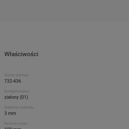
Właściwości
Numer artykułu
732-436
Dostępne kolory
zielony (01)
Średnica materiału
3 mm
Rozmiar oczka