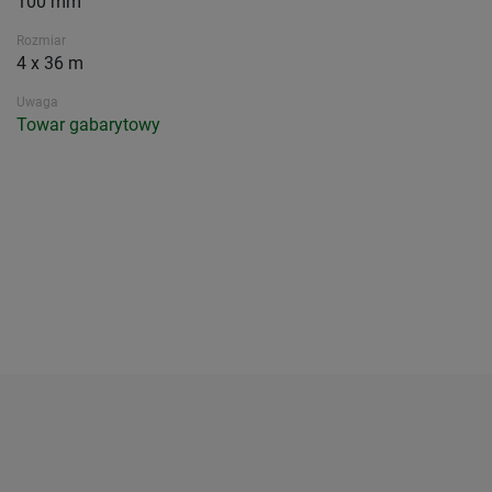
100 mm
Rozmiar
4 x 36 m
Uwaga
Towar gabarytowy