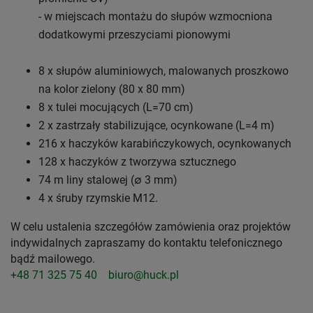
- w miejscach montażu do słupów wzmocniona
dodatkowymi przeszyciami pionowymi
8 x słupów aluminiowych, malowanych proszkowo
na kolor zielony (80 x 80 mm)
8 x tulei mocujących (L=70 cm)
2 x zastrzały stabilizujące, ocynkowane (L=4 m)
216 x haczyków karabińczykowych, ocynkowanych
128 x haczyków z tworzywa sztucznego
74 m liny stalowej (∅ 3 mm)
4 x śruby rzymskie M12.
W celu ustalenia szczegółów zamówienia oraz projektów
indywidalnych zapraszamy do kontaktu telefonicznego
bądź mailowego.
+48 71 325 75 40
biuro@huck.pl