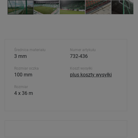
Średnica materiału
Numer artykułu
3 mm
732-436
Rozmiar oczka
Koszt wysyłki
100 mm
plus koszty wysyłki
Rozmiar
4 x 36 m