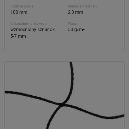
Rozmiar oczka
Średnica materiału
100 mm
2,3 mm
Wykonanie na krawędzi
Waga
wzmocniony sznur ok.
50 g/m²
5-7 mm