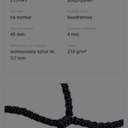
215-045
polipropylen
Rozmiar
Kształt oczka
na wymiar
kwadratowe
Rozmiar oczka
Średnica materiału
45 mm
4 mm
Wykonanie na krawędzi
Waga
wzmocniony sznur ok.
210 g/m²
5-7 mm