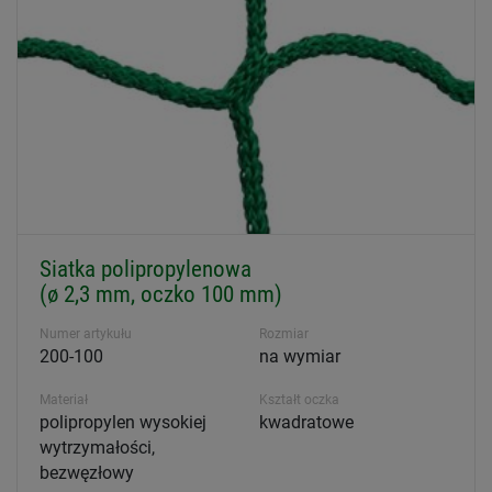
Siatka polipropylenowa
(ø 2,3 mm, oczko 100 mm)
Numer artykułu
Rozmiar
200-100
na wymiar
Materiał
Kształt oczka
polipropylen wysokiej
kwadratowe
wytrzymałości,
bezwęzłowy