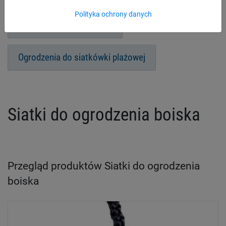
Polityka ochrony danych
Ogrodzenia na lodowiska
Ogrodzenia do siatkówki plażowej
Siatki do ogrodzenia boiska
Przegląd produktów Siatki do ogrodzenia
boiska