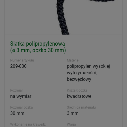
Siatka polipropylenowa
(ø 3 mm, oczko 30 mm)
Numer artykułu
Materiał
209-030
polipropylen wysokiej
wytrzymałości,
bezwęzłowy
Rozmiar
Kształt oczka
na wymiar
kwadratowe
Rozmiar oczka
Średnica materiału
30 mm
3 mm
Wykonanie na krawędzi
Waga