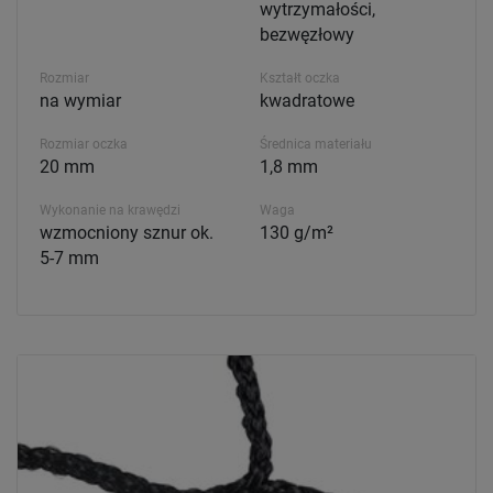
wytrzymałości,
bezwęzłowy
Rozmiar
Kształt oczka
na wymiar
kwadratowe
Rozmiar oczka
Średnica materiału
20 mm
1,8 mm
Wykonanie na krawędzi
Waga
wzmocniony sznur ok.
130 g/m²
5-7 mm