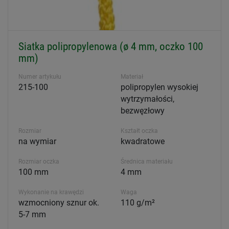
Siatka polipropylenowa (ø 4 mm, oczko 100
mm)
Numer artykułu
Materiał
215-100
polipropylen wysokiej
wytrzymałości,
bezwęzłowy
Rozmiar
Kształt oczka
na wymiar
kwadratowe
Rozmiar oczka
Średnica materiału
100 mm
4 mm
Wykonanie na krawędzi
Waga
wzmocniony sznur ok.
110 g/m²
5-7 mm