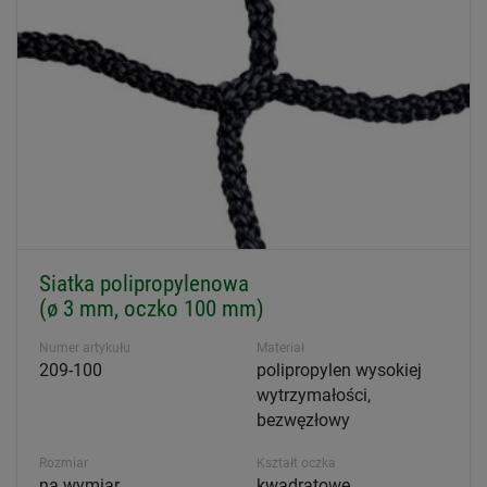
Siatka polipropylenowa
(ø 3 mm, oczko 100 mm)
Numer artykułu
Materiał
209-100
polipropylen wysokiej
wytrzymałości,
bezwęzłowy
Rozmiar
Kształt oczka
na wymiar
kwadratowe