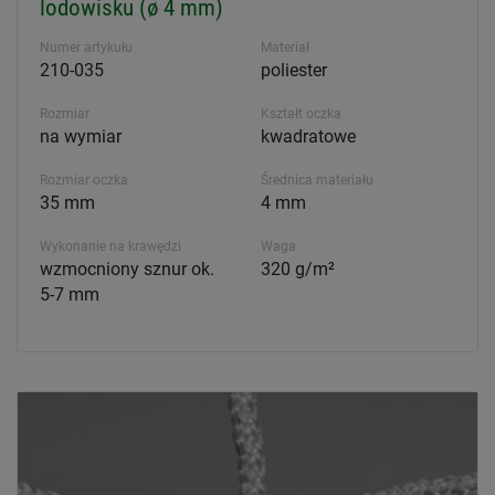
lodowisku (ø 4 mm)
Numer artykułu
Materiał
210-035
poliester
Rozmiar
Kształt oczka
na wymiar
kwadratowe
Rozmiar oczka
Średnica materiału
35 mm
4 mm
Wykonanie na krawędzi
Waga
wzmocniony sznur ok.
320 g/m²
5-7 mm