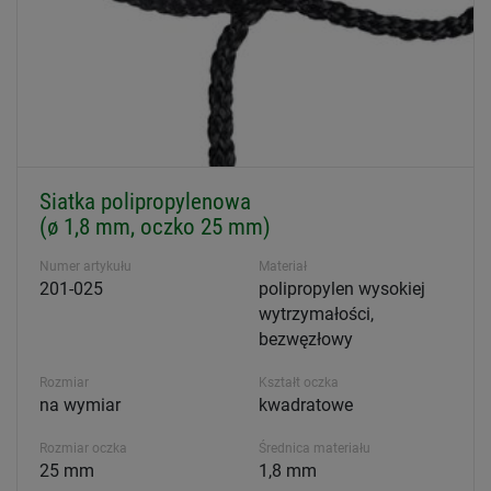
Siatka polipropylenowa
(ø 1,8 mm, oczko 25 mm)
Numer artykułu
Materiał
201-025
polipropylen wysokiej
wytrzymałości,
bezwęzłowy
Rozmiar
Kształt oczka
na wymiar
kwadratowe
Rozmiar oczka
Średnica materiału
25 mm
1,8 mm