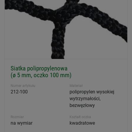
Siatka polipropylenowa
(ø 5 mm, oczko 100 mm)
Numer artykułu
Materiał
212-100
polipropylen wysokiej
wytrzymałości,
bezwęzłowy
Rozmiar
Kształt oczka
na wymiar
kwadratowe