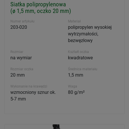
Siatka polipropylenowa
(ø 1,5 mm, oczko 20 mm)
Numer artykułu
Materiał
203-020
polipropylen wysokiej
wytrzymałości,
bezwęzłowy
Rozmiar
Kształt oczka
na wymiar
kwadratowe
Rozmiar oczka
Średnica materiału
20 mm
1,5 mm
Wykonanie na krawędzi
Waga
wzmocniony sznur ok.
80 g/m²
5-7 mm