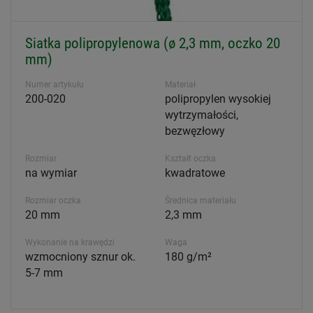
Siatka polipropylenowa (ø 2,3 mm, oczko 20
mm)
Numer artykułu
Materiał
200-020
polipropylen wysokiej
wytrzymałości,
bezwęzłowy
Rozmiar
Kształt oczka
na wymiar
kwadratowe
Rozmiar oczka
Średnica materiału
20 mm
2,3 mm
Wykonanie na krawędzi
Waga
wzmocniony sznur ok.
180 g/m²
5-7 mm