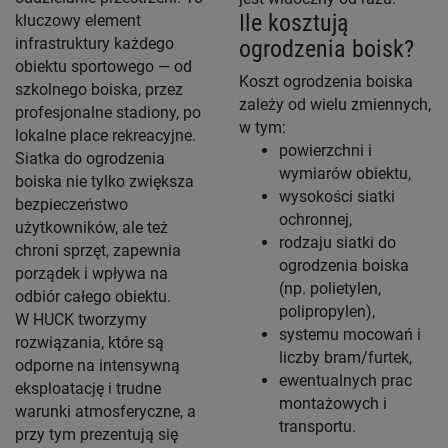
Ile kosztują
kluczowy element
infrastruktury każdego
ogrodzenia boisk?
obiektu sportowego — od
Koszt ogrodzenia boiska
szkolnego boiska, przez
zależy od wielu zmiennych,
profesjonalne stadiony, po
w tym:
lokalne place rekreacyjne.
powierzchni i
Siatka do ogrodzenia
wymiarów obiektu,
boiska nie tylko zwiększa
wysokości siatki
bezpieczeństwo
ochronnej,
użytkowników, ale też
rodzaju siatki do
chroni sprzęt, zapewnia
ogrodzenia boiska
porządek i wpływa na
(np. polietylen,
odbiór całego obiektu.
polipropylen),
W HUCK tworzymy
systemu mocowań i
rozwiązania, które są
liczby bram/furtek,
odporne na intensywną
ewentualnych prac
eksploatację i trudne
montażowych i
warunki atmosferyczne, a
transportu.
przy tym prezentują się