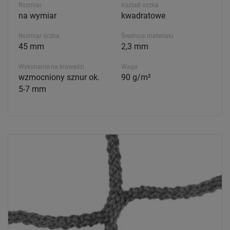
Rozmiar
Kształt oczka
na wymiar
kwadratowe
Rozmiar oczka
Średnica materiału
45 mm
2,3 mm
Wykonanie na krawędzi
Waga
wzmocniony sznur ok.
90 g/m²
5-7 mm