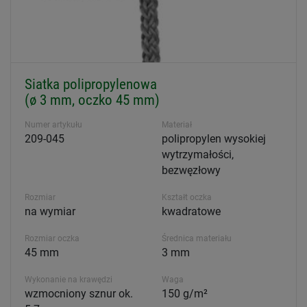
Siatka polipropylenowa
(ø 3 mm, oczko 45 mm)
Numer artykułu
Materiał
209-045
polipropylen wysokiej
wytrzymałości,
bezwęzłowy
Rozmiar
Kształt oczka
na wymiar
kwadratowe
Rozmiar oczka
Średnica materiału
45 mm
3 mm
Wykonanie na krawędzi
Waga
wzmocniony sznur ok.
150 g/m²