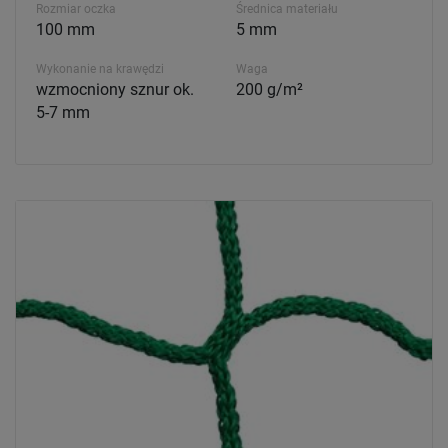
Rozmiar oczka
Średnica materiału
100 mm
5 mm
Wykonanie na krawędzi
Waga
wzmocniony sznur ok.
200 g/m²
5-7 mm