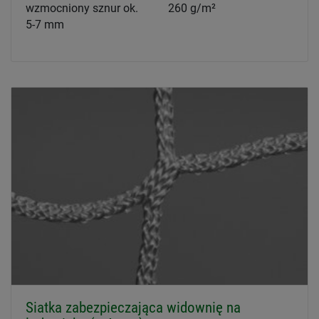
wzmocniony sznur ok.
260 g/m²
5-7 mm
Siatka zabezpieczająca widownię na