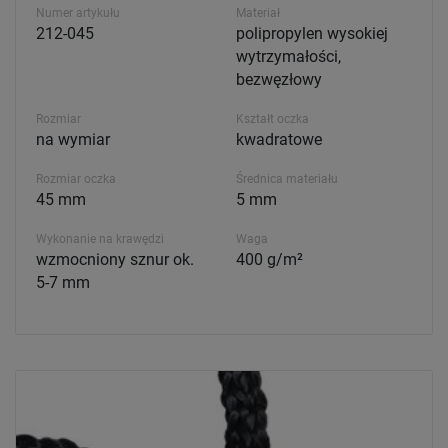
Numer artykułu
Materiał
212-045
polipropylen wysokiej
wytrzymałości,
bezwęzłowy
Rozmiar
Kształt oczka
na wymiar
kwadratowe
Rozmiar oczka
Średnica materiału
45 mm
5 mm
Wykonanie na krawędzi
Waga
wzmocniony sznur ok.
400 g/m²
5-7 mm