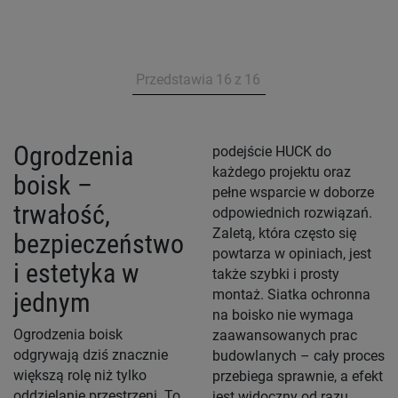
Przedstawia
16
z
16
Ogrodzenia
podejście HUCK do
każdego projektu oraz
boisk –
pełne wsparcie w doborze
trwałość,
odpowiednich rozwiązań.
Zaletą, która często się
bezpieczeństwo
powtarza w opiniach, jest
i estetyka w
także szybki i prosty
montaż. Siatka ochronna
jednym
na boisko nie wymaga
Ogrodzenia boisk
zaawansowanych prac
odgrywają dziś znacznie
budowlanych – cały proces
większą rolę niż tylko
przebiega sprawnie, a efekt
oddzielanie przestrzeni. To
jest widoczny od razu.