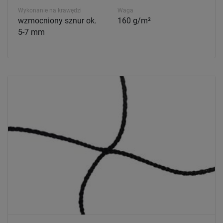
Wykonanie na krawędzi
Waga
wzmocniony sznur ok.
160 g/m²
5-7 mm