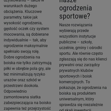
użytkowaniu – także w
warunkach dużego
ogrodzenia
obciążenia. Kluczowe
sportowe?
parametry, takie jak
wysokość ogrodzenia,
Nasze rozwiązania
gęstość oczek czy system
wybierają przede
mocowania, są dobierane
wszystkim instytucje
indywidualnie – tak, aby
publiczne – szkoły,
ogrodzenie maksymalnie
uczelnie, gminy i ośrodki
spełniało swoją rolę.
sportu. Ale równie często
Dobre ogrodzenia na
zgłaszają się do nas klienci
boiska nie tylko zatrzymują
prywatni oraz zarządcy
piłki w obrębie pola gry, ale
prywatnych klubów
też minimalizują ryzyko
sportowych i boisk
urazów oraz szkód w
komercyjnych. To
przestrzeni dookoła.
pokazuje, że ogrodzenia na
Odpowiednio
boiska są produktem
zamontowana siatka
uniwersalnym, który
zabezpieczająca na boisko
sprawdza się niezależnie
zapewnia też przejrzystość
od skali inwestycji.