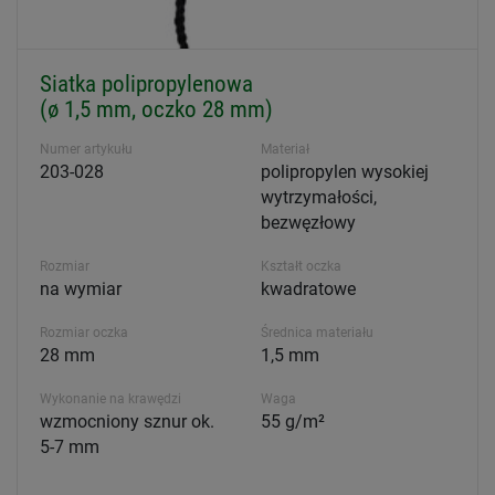
Siatka polipropylenowa
(ø 1,5 mm, oczko 28 mm)
Numer artykułu
Materiał
203-028
polipropylen wysokiej
wytrzymałości,
bezwęzłowy
Rozmiar
Kształt oczka
na wymiar
kwadratowe
Rozmiar oczka
Średnica materiału
28 mm
1,5 mm
Wykonanie na krawędzi
Waga
wzmocniony sznur ok.
55 g/m²
5-7 mm