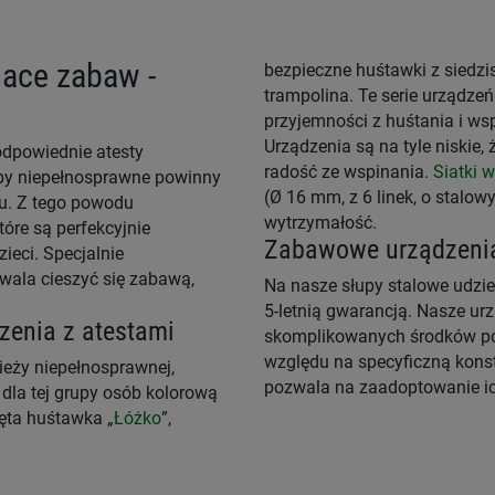
lace zabaw -
bezpieczne huśtawki z siedzi
trampolina. Te serie urządze
przyjemności z huśtania i ws
Urządzenia są na tyle niskie
odpowiednie atesty
radość ze wspinania.
Siatki 
by niepełnosprawne powinny
(Ø 16 mm, z 6 linek, o stalo
u. Z tego powodu
wytrzymałość.
óre są perfekcyjnie
Zabawowe urządzenia 
eci. Specjalnie
wala cieszyć się zabawą,
Na nasze słupy stalowe udziel
5-letnią gwarancją. Nasze u
zenia z atestami
skomplikowanych środków pom
względu na specyficzną konst
ieży niepełnosprawnej,
pozwala na zaadoptowanie ich
 dla tej grupy osób kolorową
ięta huśtawka „
Łóżko
”,