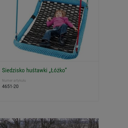
Siedzisko huśtawki „Łóżko”
Numer artykułu
4651-20