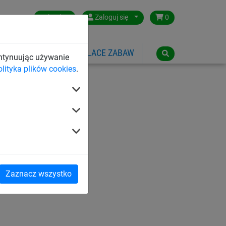
Poland
Zaloguj się
0
SPORTOWE
LINOWE PLACE ZABAW
ontynuując używanie
olityka plików cookies
.
Zaznacz wszystko