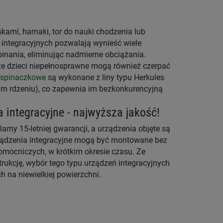
skami, hamaki, tor do nauki chodzenia lub
ń integracyjnych pozwalają wynieść wiele
pinania, eliminując nadmierne obciążania.
, że dzieci niepełnosprawne mogą również czerpać
wspinaczkowe
są wykonane z liny typu Herkules
wym rdzeniu), co zapewnia im bezkonkurencyjną
integracyjne - najwyższa jakość!
amy 15-letniej gwarancji, a urządzenia objęte są
rządzenia integracyjne mogą być montowane bez
ocniczych, w krótkim okresie czasu. Ze
rukcję, wybór tego typu urządzeń integracyjnych
 na niewielkiej powierzchni.