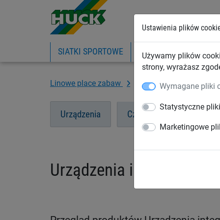
Ustawienia plików cooki
SIATKI SPORTOWE
PIŁKOCHWYTY
SIA
Używamy plików cooki
strony, wyrażasz zgod
Linowe place zabaw
Urządzenia integracyjne
Wymagane pliki 
Statystyczne plik
Urządzenia
Części
Marketingowe pli
Urządzenia integracyjne