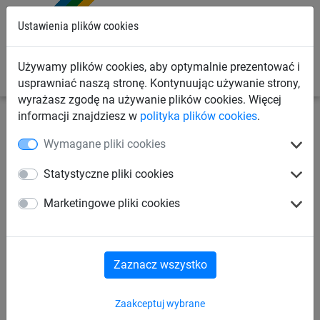
0
Ustawienia plików cookies
Używamy plików cookies, aby optymalnie prezentować i
usprawniać naszą stronę. Kontynuując używanie strony,
wyrażasz zgodę na używanie plików cookies. Więcej
informacji znajdziesz w
polityka plików cookies
.
Siatki sportowe
Siatki do ogrodzenia boiska
Wymagane pliki cookies
Siatka polipropylenowa
Statystyczne pliki cookies
(ø 2,3 mm, oczko 100 mm)
Marketingowe pliki cookies
Zaznacz wszystko
Zaakceptuj wybrane