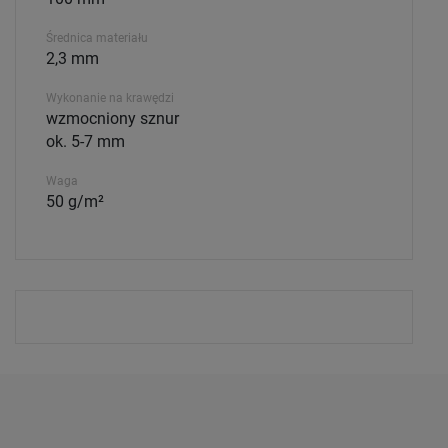
Średnica materiału
2,3 mm
Wykonanie na krawędzi
wzmocniony sznur
ok. 5-7 mm
Waga
50 g/m²