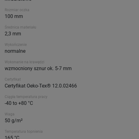
Rozmiar oczka
100 mm
Średnica materiału
2,3 mm
Wykończenie
normalne
Wykonanie na krawędzi
wzmocniony sznur ok. 5-7 mm
Certyfikat
Certyfikat Oeko-Tex® 12.0.02466
Ciągła temperatura pracy
-40 to +80 °C
Waga
50 g/m²
Temperatura topnienia
165 °C