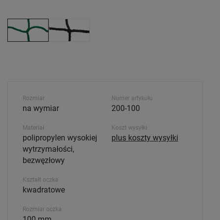
Rozmiar
Numer artykułu
na wymiar
200-100
Materiał
Koszt wysyłki
polipropylen wysokiej
plus koszty wysyłki
wytrzymałości,
bezwęzłowy
Kształt oczka
kwadratowe
Rozmiar oczka
100 mm