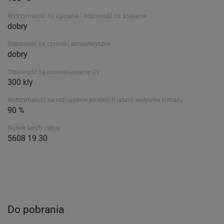
Wytrzymałość na zginanie i odporność na ścieranie
dobry
Odporność na czynniki atmosferyczne
dobry
Odporność na promieniowanie UV
300 kly
Wytrzymałość na rozciąganie po dwóch latach wpływów klimatu
90 %
Numer taryfy celnej
5608 19 30
Do pobrania