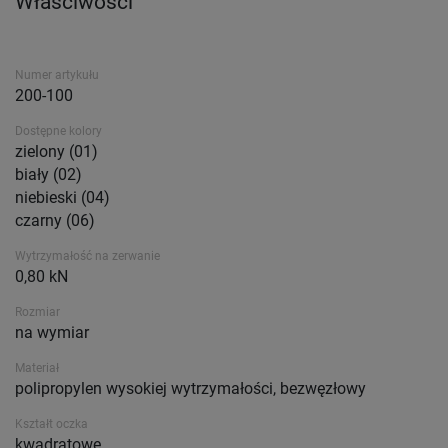
Właściwości
Numer artykułu
200-100
Dostępne kolory
zielony (01)
biały (02)
niebieski (04)
czarny (06)
Wytrzymałość na zerwanie
0,80 kN
Rozmiar
na wymiar
Materiał
polipropylen wysokiej wytrzymałości, bezwęzłowy
Kształt oczka
kwadratowe