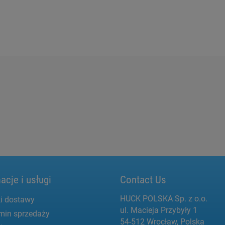
acje i usługi
Contact Us
HUCK POLSKA Sp. z o.o.
i dostawy
ul. Macieja Przybyły 1
min sprzedaży
54-512 Wrocław, Polska