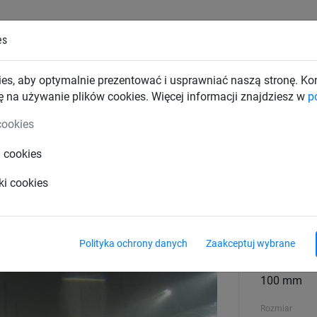
es
TKI PRZEMYSŁOWE
SIATKI BUDOWLANE
SIATKI TRAN
es, aby optymalnie prezentować i usprawniać naszą stronę. K
ę na używanie plików cookies. Więcej informacji znajdziesz w
p
cookies
i cookies
ki cookies
Średnica mater
3 mm
Polityka ochrony danych
Zaakceptuj wybrane
Rozmiar oczka
100 mm
Rozmiar