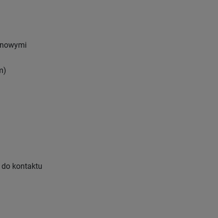
onowymi
m)
 do kontaktu