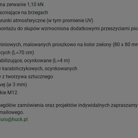
 na zerwanie 1,10 kN
acniające na brzegach
arunki atmosferyczne (w tym promienie UV)
 montażu do słupów wzmocniona dodatkowymi przeszyciami pi
miniowych, malowanych proszkowo na kolor zielony (80 x 80 m
ących (L=70 cm)
tabilizujące, ocynkowane (L=4 m)
w karabińczykowych, ocynkowanych
 z tworzywa sztucznego
wej (∅ 3 mm)
skie M12.
czegółów zamówienia oraz projektów indywidalnych zapraszamy
 mailowego.
iuro@huck.pl