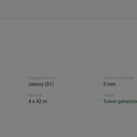
Dostępne kolory
Średnica materiału
zielony (01)
3 mm
Rozmiar
Uwaga
4 x 42 m
Towar gabaryt