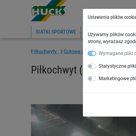
Ustawienia plików cooki
SIATKI SPORTOWE
PIŁKOCHWYTY
SIA
Używamy plików cooki
strony, wyrażasz zgod
Piłkochwyty
Gotowe systemy piłkochwytów
Wymagane pliki 
Statystyczne plik
Piłkochwyt (4 x 42 m)
Marketingowe pli