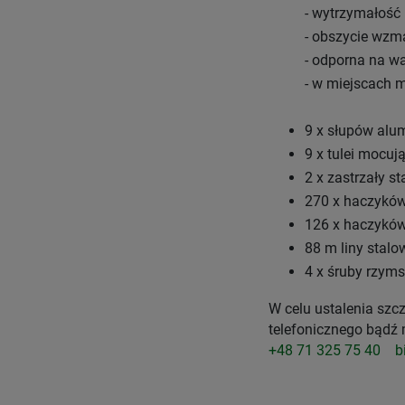
- wytrzymałość
- obszycie wzm
- odporna na w
- w miejscach
9 x słupów alu
9 x tulei mocuj
2 x zastrzały s
270 x haczykó
126 x haczyków
88 m liny stalo
4 x śruby rzym
W celu ustalenia sz
telefonicznego bądź
+48 71 325 75 40
b