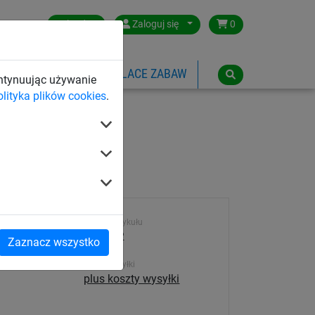
Poland
Zaloguj się
0
SPORTOWE
LINOWE PLACE ZABAW
ontynuując używanie
olityka plików cookies
.
iału
Numer artykułu
732-442
Zaznacz wszystko
Koszt wysyłki
plus koszty wysyłki