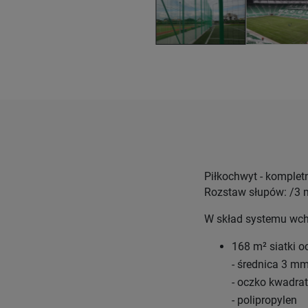
Piłkochwyt - komplet
Rozstaw słupów: /3 
W skład systemu wc
168 m² siatki o
- średnica 3 m
- oczko kwadr
- polipropylen