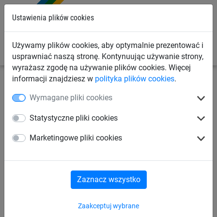
0
Ustawienia plików cookies
Używamy plików cookies, aby optymalnie prezentować i
usprawniać naszą stronę. Kontynuując używanie strony,
wyrażasz zgodę na używanie plików cookies. Więcej
informacji znajdziesz w
polityka plików cookies
.
Linowe place zabaw
dla dzieci od 3 lat
Do słupów
Wymagane pliki cookies
stalowych
Statystyczne pliki cookies
Tunel, do słupów stalowych
Marketingowe pliki cookies
Zaznacz wszystko
Zaakceptuj wybrane