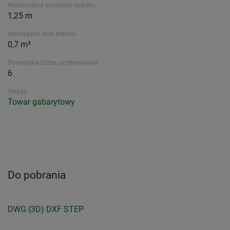
Maksymalna wysokość upadku
1,25 m
Wymagana ilość betonu
0,7 m³
Dozwolona liczba użytkowników
6
Uwaga
Towar gabarytowy
Do pobrania
DWG (3D)
DXF
STEP