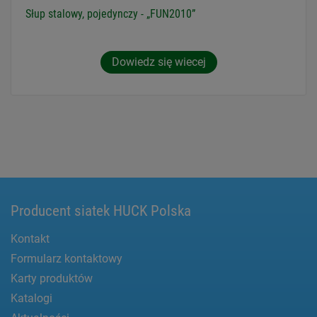
Słup stalowy, pojedynczy - „FUN2010”
Dowiedz się wiecej
Producent siatek HUCK Polska
Kontakt
Formularz kontaktowy
Karty produktów
Katalogi