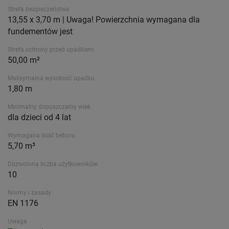
Strefa bezpieczeństwa
13,55 x 3,70 m | Uwaga! Powierzchnia wymagana dla
fundementów jest
Strefa ochrony przed upadkiem
50,00 m²
Maksymalna wysokość upadku
1,80 m
Minimalny dopuszczalny wiek
dla dzieci od 4 lat
Wymagana ilość betonu
5,70 m³
Dozwolona liczba użytkowników
10
Normy i zasady
EN 1176
Uwaga