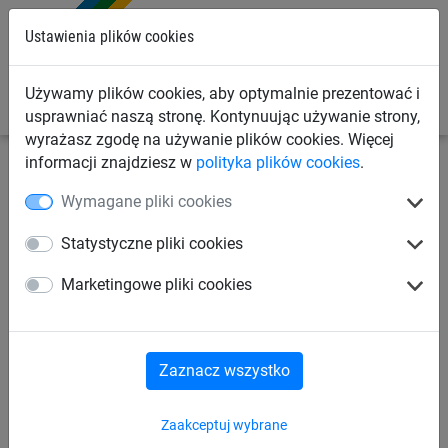
0
Ustawienia plików cookies
Używamy plików cookies, aby optymalnie prezentować i
usprawniać naszą stronę. Kontynuując używanie strony,
wyrażasz zgodę na używanie plików cookies. Więcej
informacji znajdziesz w
polityka plików cookies
.
Linowe place zabaw
Ptasie gniazda® i huśtawki
Wymagane pliki cookies
Huśtawki linowe
Statystyczne pliki cookies
Huśtawka wieloosobowa
Marketingowe pliki cookies
„Super Lina”
Zaznacz wszystko
Zaakceptuj wybrane