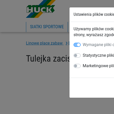
Ustawienia plików cooki
SIATKI SPORTOWE
PIŁKOCHWYTY
SIA
Używamy plików cooki
strony, wyrażasz zgod
Linowe place zabaw
Elementy wspinaczkowe
Wymagane pliki 
Statystyczne plik
Tulejka zaciskowa, z two
Marketingowe pli