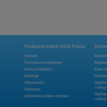
Producent siatek HUCK Polska
Inform
Kontakt
Warunk
Formularz kontaktowy
Regula
Karty produktów
Dane re
Katalogi
Polityk
Aktualności
Ogólne
i usłu
Partnerzy
Ogólne
Ustawienia plików cookies
i usług