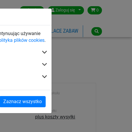
Poland
Zaloguj się
0
SPORTOWE
LINOWE PLACE ZABAW
ontynuując używanie
olityka plików cookies
.
Numer artykułu
436
Zaznacz wszystko
Koszt wysyłki
plus koszty wysyłki