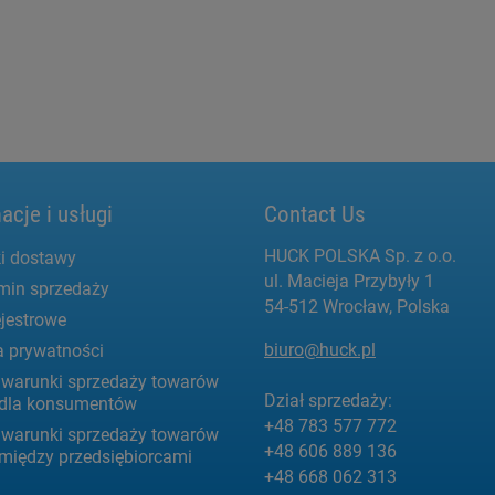
acje i usługi
Contact Us
HUCK POLSKA Sp. z o.o.
i dostawy
ul. Macieja Przybyły 1
min sprzedaży
54-512 Wrocław, Polska
jestrowe
biuro@huck.pl
a prywatności
 warunki sprzedaży towarów
Dział sprzedaży:
g dla konsumentów
+48 783 577 772
 warunki sprzedaży towarów
+48 606 889 136
 między przedsiębiorcami
+48 668 062 313