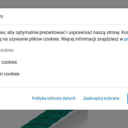
es
TKI PRZEMYSŁOWE
SIATKI BUDOWLANE
SIATKI TRAN
es, aby optymalnie prezentować i usprawniać naszą stronę. K
ę na używanie plików cookies. Więcej informacji znajdziesz w
p
Akcesoria mocujące
cookies
i cookies
rzywa sztucznego, typu nakrętka
ki cookies
Polityka ochrony danych
Zaakceptuj wybrane