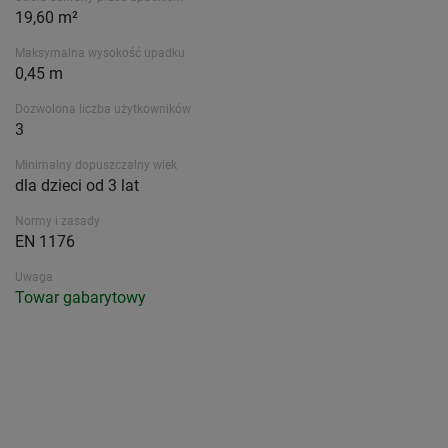
19,60 m²
Maksymalna wysokość upadku
0,45 m
Dozwolona liczba użytkowników
3
Minimalny dopuszczalny wiek
dla dzieci od 3 lat
Normy i zasady
EN 1176
Uwaga
Towar gabarytowy