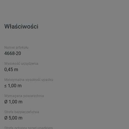
Właściwości
Numer artykułu
4668-20
Wysokość urządzenia
0,45 m
Maksymalna wysokość upadku
≤ 1,00 m
Wymagana powierzchnia
Ø 1,00 m
Strefa bezpieczeństwa
Ø 5,00 m
Strefa ochrony przed upadkiem