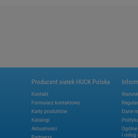
Producent siatek HUCK Polska
Inform
Kontakt
Warunk
Formularz kontaktowy
Regula
Karty produktów
Dane re
Katalogi
Polityk
Aktualności
Ogólne
i usłu
Partnerzy