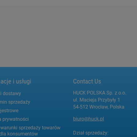
acje i usługi
Contact Us
HUCK POLSKA Sp. z o.o.
i dostawy
ul. Macieja Przybyły 1
min sprzedaży
54-512 Wrocław, Polska
jestrowe
biuro@huck.pl
a prywatności
 warunki sprzedaży towarów
Dział sprzedaży:
g dla konsumentów