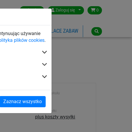
Poland
Zaloguj się
0
SPORTOWE
LINOWE PLACE ZABAW
ontynuując używanie
olityka plików cookies
.
zystą.
Numer artykułu
7222
Zaznacz wszystko
Koszt wysyłki
plus koszty wysyłki