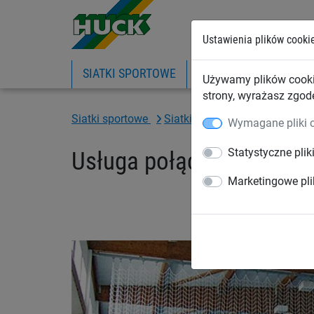
Ustawienia plików cooki
SIATKI SPORTOWE
PIŁKOCHWYTY
SIA
Używamy plików cooki
strony, wyrażasz zgod
Siatki sportowe
Siatki osłonowe i grodzące
Wymagane pliki 
Statystyczne plik
Usługa połączenia siatki
Marketingowe pli