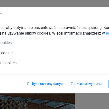
es
TKI PRZEMYSŁOWE
SIATKI BUDOWLANE
SIATKI TRAN
es, aby optymalnie prezentować i usprawniać naszą stronę. K
ę na używanie plików cookies. Więcej informacji znajdziesz w
p
Kotary grodzące na sale gimnastyczne
cookies
i cookies
 osłonowej z tkaniną półprzeźroc
ki cookies
Waga
200 g/m²
Polityka ochrony danych
Zaakceptuj wybrane