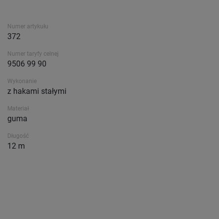
Numer artykułu
372
Numer taryfy celnej
9506 99 90
Wykonanie
z hakami stałymi
Materiał
guma
Długość
12 m