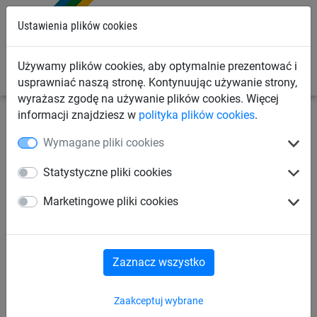
0
Ustawienia plików cookies
Używamy plików cookies, aby optymalnie prezentować i
usprawniać naszą stronę. Kontynuując używanie strony,
wyrażasz zgodę na używanie plików cookies. Więcej
informacji znajdziesz w
polityka plików cookies
.
Siatki sportowe
Liny do ćwiczeń, skakanki
Liny
Wymagane pliki cookies
gimnastyczne do gier i zabaw
Statystyczne pliki cookies
Linka gimnastyczna (12 m)
Marketingowe pliki cookies
Zaznacz wszystko
Zaakceptuj wybrane