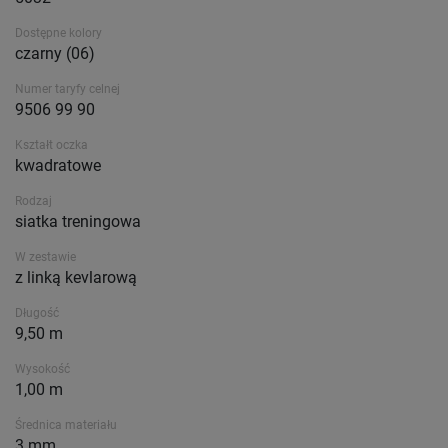
Dostępne kolory
czarny (06)
Numer taryfy celnej
9506 99 90
Kształt oczka
kwadratowe
Rodzaj
siatka treningowa
W zestawie
z linką kevlarową
Długość
9,50 m
Wysokość
1,00 m
Średnica materiału
3 mm