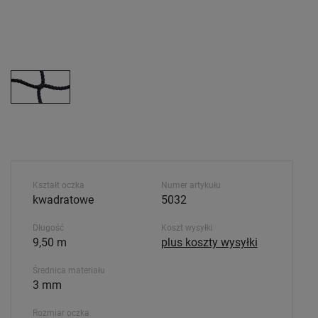
Kształt oczka
Numer artykułu
kwadratowe
5032
Długość
Koszt wysyłki
9,50 m
plus koszty wysyłki
Średnica materiału
3 mm
Rozmiar oczka