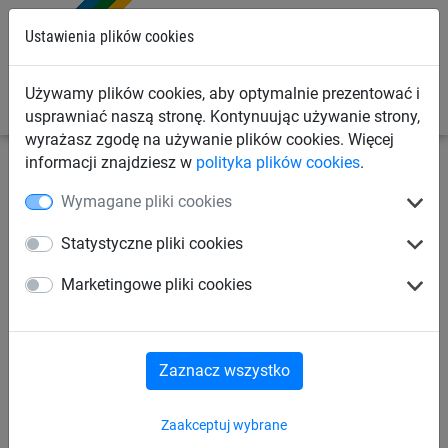
0
Ustawienia plików cookies
Używamy plików cookies, aby optymalnie prezentować i
usprawniać naszą stronę. Kontynuując używanie strony,
wyrażasz zgodę na używanie plików cookies. Więcej
informacji znajdziesz w
polityka plików cookies
.
Siatki sportowe
Siatki do siatkówki
Siatki do
Wymagane pliki cookies
siatkówki halowej
Statystyczne pliki cookies
Treningowa siatka do
Marketingowe pliki cookies
siatkówki, z linką kevlarową
(ø 3 mm)
Zaznacz wszystko
Zaakceptuj wybrane