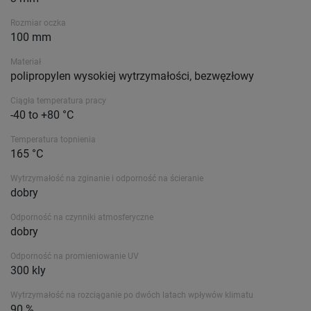
Rozmiar oczka
100 mm
Materiał
polipropylen wysokiej wytrzymałości, bezwęzłowy
Ciągła temperatura pracy
-40 to +80 °C
Temperatura topnienia
165 °C
Wytrzymałość na zginanie i odporność na ścieranie
dobry
Odporność na czynniki atmosferyczne
dobry
Odporność na promieniowanie UV
300 kly
Wytrzymałość na rozciąganie po dwóch latach wpływów klimatu
90 %