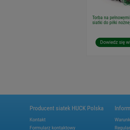
Torba na pełnowym
siatki do piłki nożne
Dowiedz się w
Producent siatek HUCK Polska
Inform
Kontakt
Warunk
Formularz kontaktowy
Regula