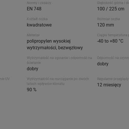
Normy i zasady
Głębokość górna i d
EN 748
100 / 225 cm
Kształt oczka
Rozmiar oczka
kwadratowe
120 mm
Materiał
Ciągła temperatura 
polipropylen wysokiej
-40 to +80 °C
wytrzymałości, bezwęzłowy
Wytrzymałość na zginanie i odporność na
Odporność na czynn
ścieranie
dobry
dobry
nie UV
Wytrzymałość na rozciąganie po dwóch
Regularne przeglądy
latach wpływów klimatu
12 miesięcy
90 %