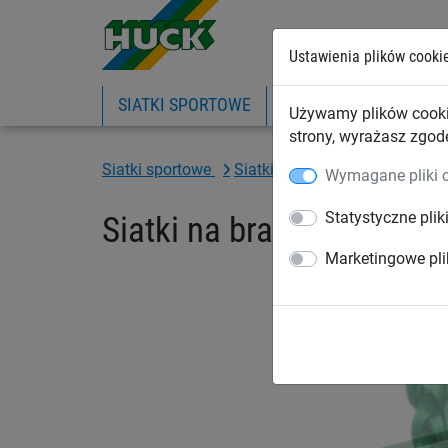
Ustawienia plików cooki
SIATKI SPORTOWE
PIŁKOCHWYTY
SIA
Używamy plików cooki
strony, wyrażasz zgod
Siatki sportowe
Siatki do piłki nożnej
Siatki
Wymagane pliki 
Statystyczne plik
Siatki na bramki do piłk
Marketingowe pli