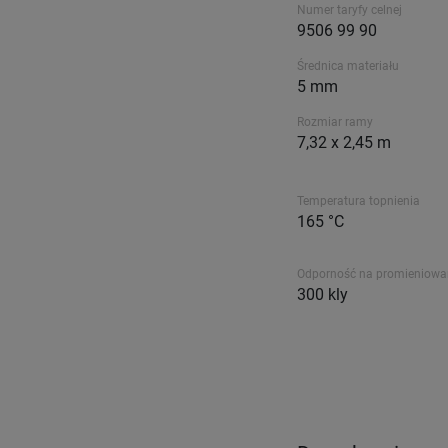
Numer taryfy celnej
9506 99 90
Średnica materiału
5 mm
Rozmiar ramy
7,32 x 2,45 m
Temperatura topnienia
165 °C
Odporność na promieniowa
300 kly