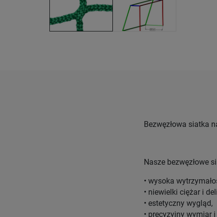
Bezwęzłowa siatka n
Nasze bezwęzłowe sia
• wysoka wytrzymałoś
• niewielki ciężar i de
• estetyczny wygląd,
• precyzyjny wymiar i 