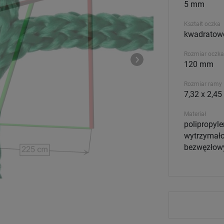
5 mm
Kształt oczka
kwadratow
Rozmiar oczka
120 mm
Rozmiar ramy
7,32 x 2,45
Materiał
polipropyle
wytrzymało
bezwęzłow