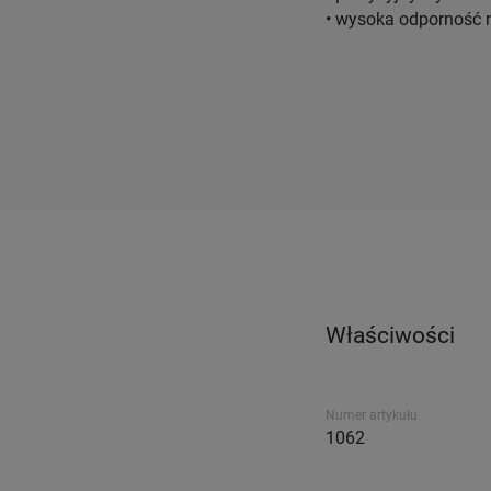
• wysoka odporność n
Właściwości
Numer artykułu
1062