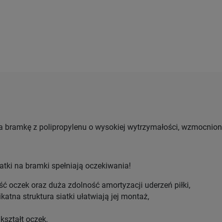
a bramkę z polipropylenu o wysokiej wytrzymałości, wzmocnion
tki na bramki spełniają oczekiwania!
ć oczek oraz duża zdolność amortyzacji uderzeń piłki,
likatna struktura siatki ułatwiają jej montaż,
kształt oczek,