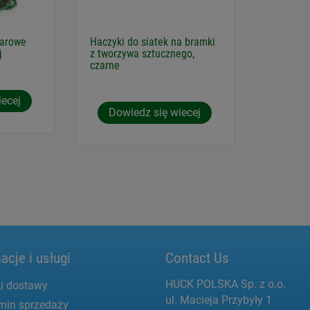
iarowe
Haczyki do siatek na bramki
j
z tworzywa sztucznego,
czarne
iecej
Dowiedz się wiecej
acje i usługi
Contact Us
HUCK POLSKA Sp. z o.o.
i dostawy
ul. Macieja Przybyły 1
min sprzedaży