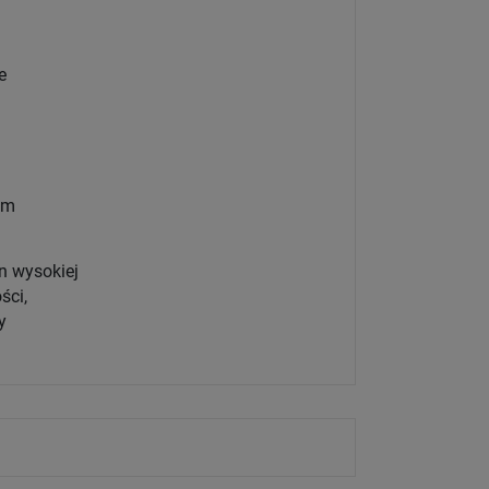
e
 m
n wysokiej
ści,
y