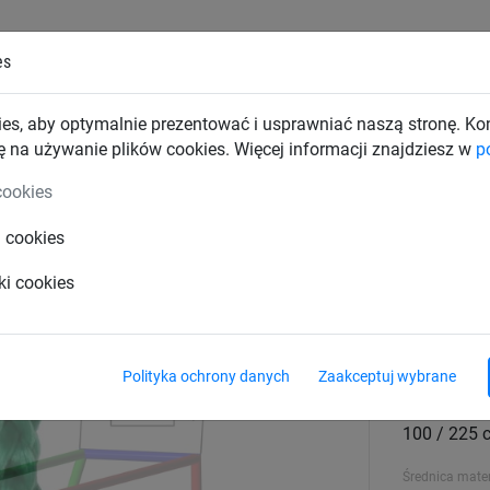
es
TKI PRZEMYSŁOWE
SIATKI BUDOWLANE
SIATKI TRAN
es, aby optymalnie prezentować i usprawniać naszą stronę. K
ę na używanie plików cookies. Więcej informacji znajdziesz w
p
 na bramki
cookies
i cookies
i nożnej (ø 5 mm, głębokość 100/
ki cookies
Rozmiar
7,50 x 2,50
Polityka ochrony danych
Zaakceptuj wybrane
Głębokość górn
100 / 225 
Średnica mater