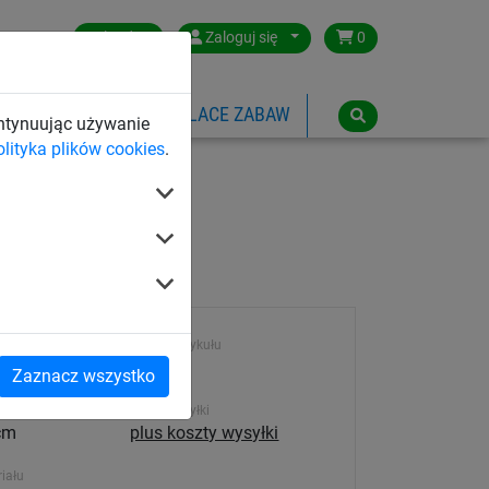
Poland
Zaloguj się
0
SPORTOWE
LINOWE PLACE ZABAW
ontynuując używanie
olityka plików cookies
.
225 cm)
Numer artykułu
 m
1062
Zaznacz wszystko
a i dolna
Koszt wysyłki
cm
plus koszty wysyłki
iału