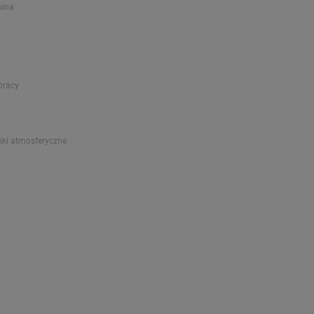
olna
pracy
iki atmosferyczne