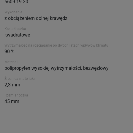
5609 19 30
Wykonanie
z obciążeniem dolnej krawędzi
Kształt oczka
kwadratowe
Wytrzymałość na rozciąganie po dwóch latach wpływów klimatu
90 %
Materiał
polipropylen wysokiej wytrzymałości, bezwęzłowy
Średnica materiału
2,3 mm
Rozmiar oczka
45 mm