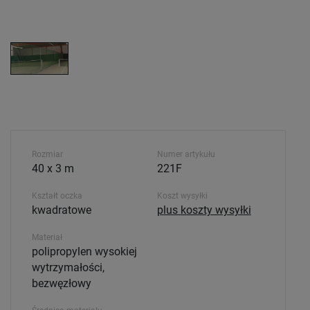
Rozmiar
Numer artykułu
40 x 3 m
221F
Kształt oczka
Koszt wysyłki
kwadratowe
plus koszty wysyłki
Materiał
polipropylen wysokiej
wytrzymałości,
bezwęzłowy