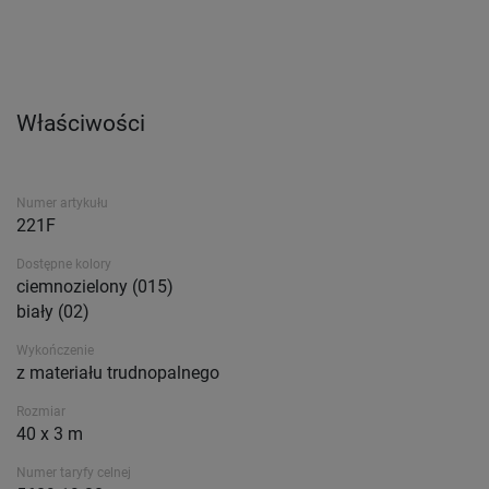
Właściwości
Numer artykułu
221F
Dostępne kolory
ciemnozielony (015)
biały (02)
Wykończenie
z materiału trudnopalnego
Rozmiar
40 x 3 m
Numer taryfy celnej