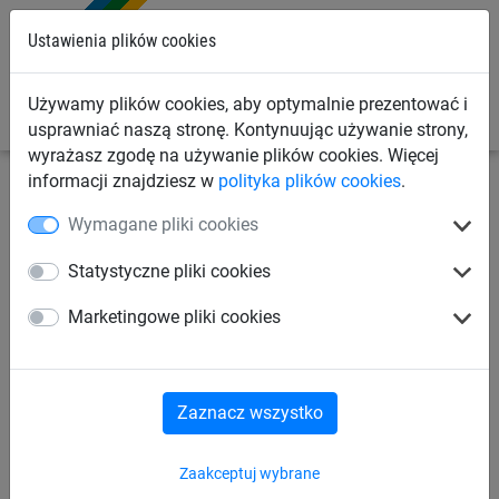
0
Ustawienia plików cookies
Używamy plików cookies, aby optymalnie prezentować i
usprawniać naszą stronę. Kontynuując używanie strony,
wyrażasz zgodę na używanie plików cookies. Więcej
informacji znajdziesz w
polityka plików cookies
.
Siatki sportowe
Siatki do tenisa ziemnego
Siatki
Wymagane pliki cookies
oddzielające korty tenisowe
Statystyczne pliki cookies
Siatka oddzielająca korty,
Marketingowe pliki cookies
trudnopalna (40 x 3 m)
Zaznacz wszystko
Zaakceptuj wybrane