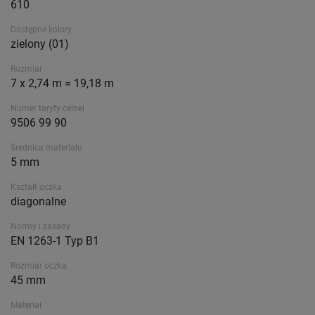
610
Dostępne kolory
zielony (01)
Rozmiar
7 x 2,74 m = 19,18 m
Numer taryfy celnej
9506 99 90
Średnica materiału
5 mm
Kształt oczka
diagonalne
Normy i zasady
EN 1263-1 Typ B1
Rozmiar oczka
45 mm
Materiał