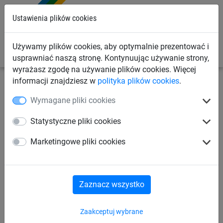
0
Ustawienia plików cookies
Używamy plików cookies, aby optymalnie prezentować i
usprawniać naszą stronę. Kontynuując używanie strony,
wyrażasz zgodę na używanie plików cookies. Więcej
informacji znajdziesz w
polityka plików cookies
.
Siatki sportowe
Różne dyscypliny sportu
Rzut młotem
Wymagane pliki cookies
/ dyskiem
Statystyczne pliki cookies
Siatka zabezpieczająca do
Marketingowe pliki cookies
rzutu młotem i dyskiem (4,50
x 21 m)
Zaznacz wszystko
Zaakceptuj wybrane