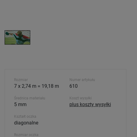
Rozmiar
Numer artykułu
7 x 2,74 m = 19,18 m
610
Średnica materiału
Koszt wysyłki
5 mm
plus koszty wysyłki
Kształt oczka
diagonalne
Rozmiar oczka