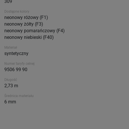
309
Dostępne kolory
neonowy różowy (F1)
neonowy żółty (F3)
neonowy pomarańczowy (F4)
neonowy niebieski (F40)
Materiał
syntetyczny
Numer taryfy celnej
9506 99 90
Długość
2,73 m
Średnica materiału
6 mm