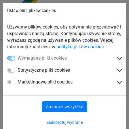
0
Ustawienia plików cookies
Używamy plików cookies, aby optymalnie prezentować i
usprawniać naszą stronę. Kontynuując używanie strony,
wyrażasz zgodę na używanie plików cookies. Więcej
informacji znajdziesz w
polityka plików cookies
.
Siatki sportowe
Liny do ćwiczeń, skakanki
Skakanki
Wymagane pliki cookies
Skakanka z tworzywa
Statystyczne pliki cookies
syntetycznego (2,73 m)
Marketingowe pliki cookies
Zaznacz wszystko
Zaakceptuj wybrane