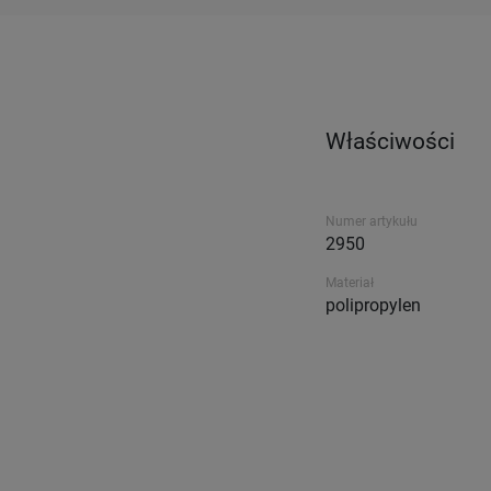
Właściwości
Numer artykułu
2950
Materiał
polipropylen