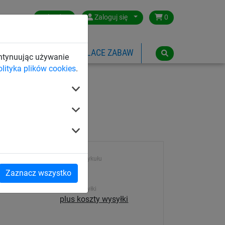
Poland
Zaloguj się
0
SPORTOWE
LINOWE PLACE ZABAW
ontynuując używanie
olityka plików cookies
.
Numer artykułu
2950
Zaznacz wszystko
Koszt wysyłki
plus koszty wysyłki