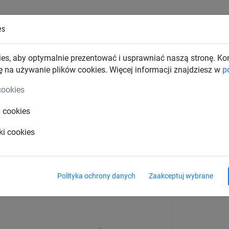
es
TKI PRZEMYSŁOWE
SIATKI BUDOWLANE
SIATKI TRAN
es, aby optymalnie prezentować i usprawniać naszą stronę. K
ę na używanie plików cookies. Więcej informacji znajdziesz w
p
Skakanki
cookies
i cookies
 (3 m)
ki cookies
Polityka ochrony danych
Zaakceptuj wybrane