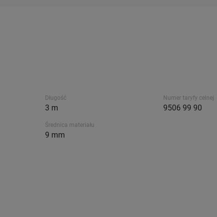
Długość
Numer taryfy celnej
3 m
9506 99 90
Średnica materiału
9 mm