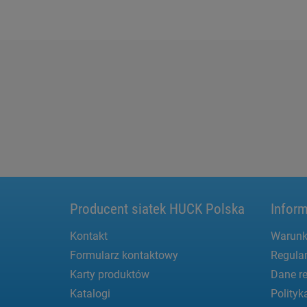
Producent siatek HUCK Polska
Inform
Kontakt
Warunk
Formularz kontaktowy
Regula
Karty produktów
Dane re
Katalogi
Polityk