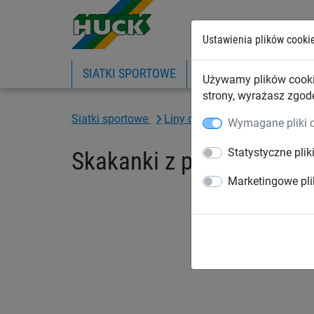
Ustawienia plików cooki
SIATKI SPORTOWE
PIŁKOCHWYTY
SIA
Używamy plików cooki
strony, wyrażasz zgod
Siatki sportowe
Liny do ćwiczeń, skakanki
Wymagane pliki 
Statystyczne plik
Skakanki z polipropylenu
Marketingowe pli