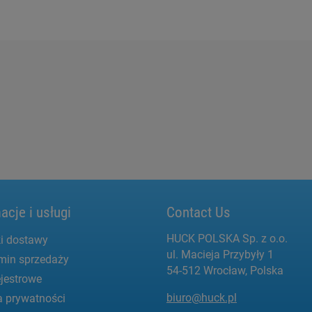
acje i usługi
Contact Us
HUCK POLSKA Sp. z o.o.
i dostawy
ul. Macieja Przybyły 1
min sprzedaży
54-512 Wrocław, Polska
jestrowe
biuro@huck.pl
a prywatności