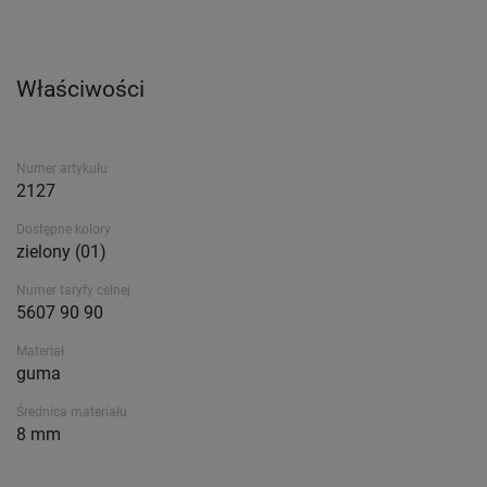
Właściwości
Numer artykułu
2127
Dostępne kolory
zielony (01)
Numer taryfy celnej
5607 90 90
Materiał
guma
Średnica materiału
8 mm