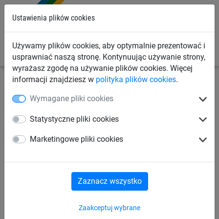
0
Ustawienia plików cookies
Używamy plików cookies, aby optymalnie prezentować i
usprawniać naszą stronę. Kontynuując używanie strony,
wyrażasz zgodę na używanie plików cookies. Więcej
informacji znajdziesz w
polityka plików cookies
.
Siatki budowlane
Plandeki budowlane
Akcesoria
Wymagane pliki cookies
Linka napinająca, z
Statystyczne pliki cookies
haczykami (ø 8 mm)
Marketingowe pliki cookies
Zaznacz wszystko
Zaakceptuj wybrane