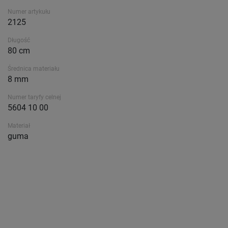
Numer artykułu
2125
Długość
80 cm
Średnica materiału
8 mm
Numer taryfy celnej
5604 10 00
Materiał
guma