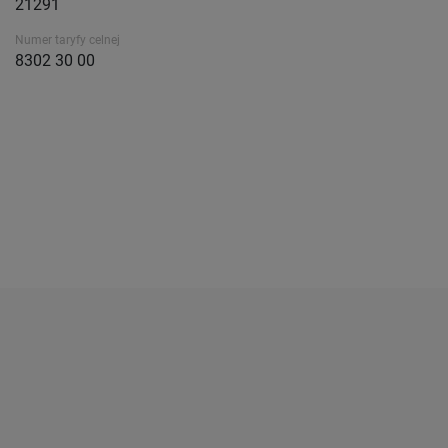
21291
Numer taryfy celnej
8302 30 00