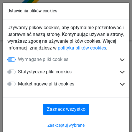
0
Ustawienia plików cookies
Używamy plików cookies, aby optymalnie prezentować i
usprawniać naszą stronę. Kontynuując używanie strony,
wyrażasz zgodę na używanie plików cookies. Więcej
informacji znajdziesz w
polityka plików cookies
.
Siatki budowlane
Plandeki budowlane
Akcesoria
Wymagane pliki cookies
Stalowy uchwyt do
Statystyczne pliki cookies
mocowania plandek (11 mm)
Marketingowe pliki cookies
Zaznacz wszystko
Zaakceptuj wybrane