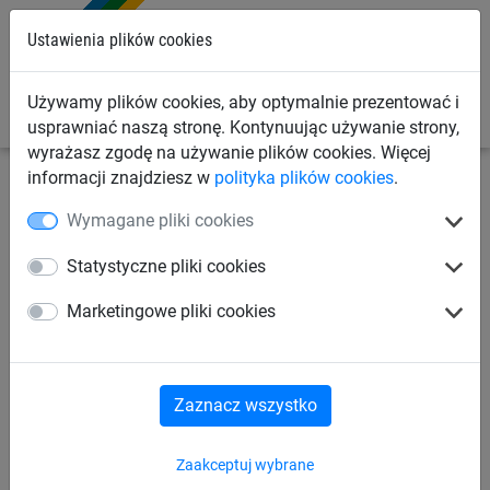
0
Ustawienia plików cookies
Używamy plików cookies, aby optymalnie prezentować i
usprawniać naszą stronę. Kontynuując używanie strony,
wyrażasz zgodę na używanie plików cookies. Więcej
informacji znajdziesz w
polityka plików cookies
.
Siatki budowlane
Ogrodzenia placów budowy
Wymagane pliki cookies
Plandeka ogrodzeniowa
Statystyczne pliki cookies
(1,80 x 3,45 m)
Marketingowe pliki cookies
Zaznacz wszystko
Zaakceptuj wybrane