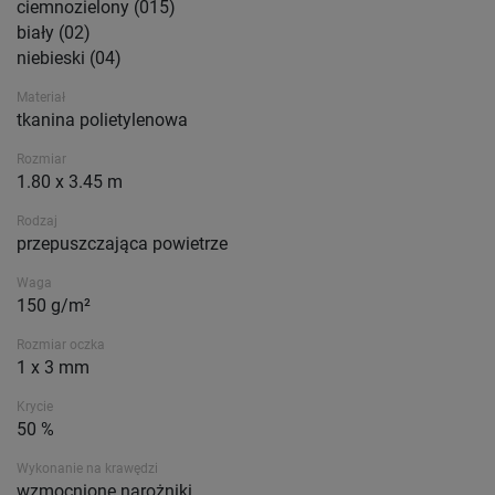
ciemnozielony (015)
biały (02)
niebieski (04)
Materiał
tkanina polietylenowa
Rozmiar
1.80 x 3.45 m
Rodzaj
przepuszczająca powietrze
Waga
150 g/m²
Rozmiar oczka
1 x 3 mm
Krycie
50 %
Wykonanie na krawędzi
wzmocnione narożniki