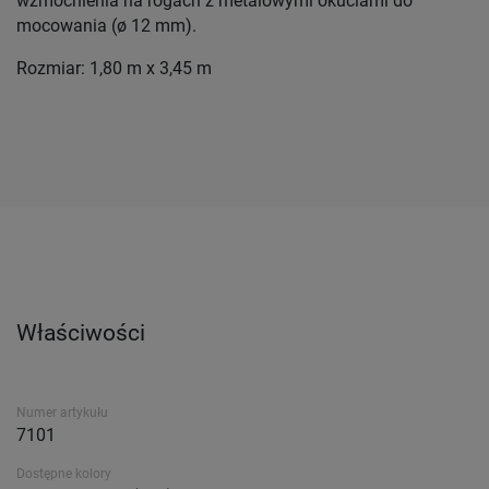
wzmocnienia na rogach z metalowymi okuciami do
mocowania (ø 12 mm).
Rozmiar: 1,80 m x 3,45 m
Właściwości
Numer artykułu
7101
Dostępne kolory