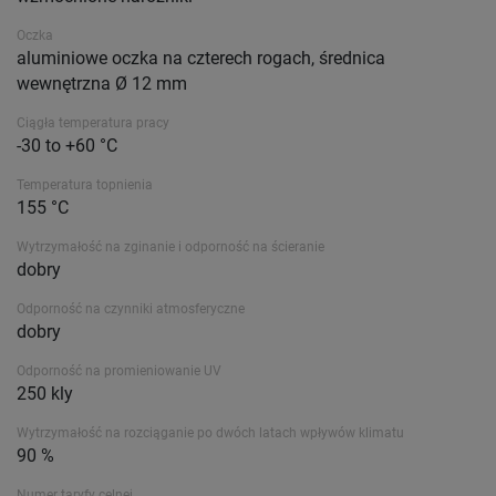
Oczka
aluminiowe oczka na czterech rogach, średnica
wewnętrzna Ø 12 mm
Ciągła temperatura pracy
-30 to +60 °C
Temperatura topnienia
155 °C
Wytrzymałość na zginanie i odporność na ścieranie
dobry
Odporność na czynniki atmosferyczne
dobry
Odporność na promieniowanie UV
250 kly
Wytrzymałość na rozciąganie po dwóch latach wpływów klimatu
90 %
Numer taryfy celnej