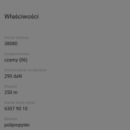
Właściwości
Numer artykułu
38080
Dostępne kolory
czarny (06)
Wytrzymałość na zerwanie
290 daN
Długość
250 m
Numer taryfy celnej
6307 90 10
Materiał
polipropylen