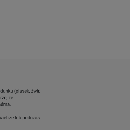
unku (piasek, żwir,
rze, ze
aśma.
wietrze lub podczas