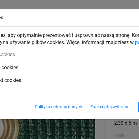
es
TKI PRZEMYSŁOWE
SIATKI BUDOWLANE
SIATKI TRAN
es, aby optymalnie prezentować i usprawniać naszą stronę. K
ę na używanie plików cookies. Więcej informacji znajdziesz w
p
 ładunek
Plandeki na kontenery
cookies
i cookies
linką (2,3 x 5 m)
ki cookies
Materiał
tkanina po
Polityka ochrony danych
Zaakceptuj wybrane
Rozmiar
2,30 x 5 m
Waga