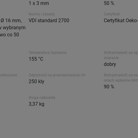
1 x 3 mm
50 %
Normy i zasady
Certyfikat
 Ø 16 mm,
VDI standard 2700
Certyfikat Oek
 w wybranym
owo co 50
Temperatura topnienia
Wytrzymałość na zgi
ścieranie
155 °C
dobry
osferyczne
Odporność na promieniowanie UV
Wytrzymałość na ro
latach wpływów kli
250 kly
90 %
Waga całkowita
3,37 kg