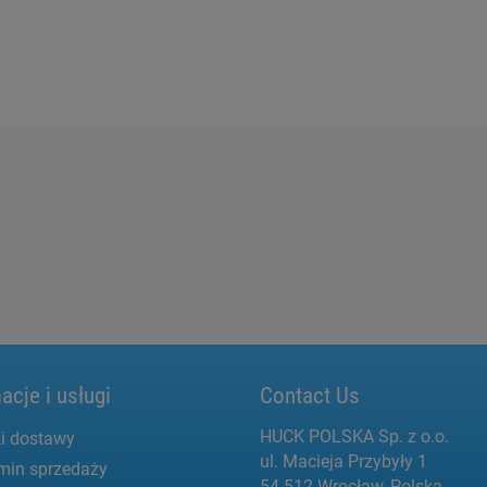
acje i usługi
Contact Us
HUCK POLSKA Sp. z o.o.
i dostawy
ul. Macieja Przybyły 1
min sprzedaży
54-512 Wrocław, Polska