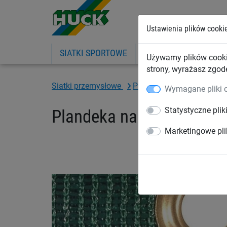
Ustawienia plików cooki
SIATKI SPORTOWE
PIŁKOCHWYTY
SIA
Używamy plików cooki
strony, wyrażasz zgod
Siatki przemysłowe
Plandeki zabezpieczające
Wymagane pliki 
Statystyczne plik
Plandeka na kontenery, z 
Marketingowe pli