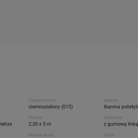
Dostępne kolory
Materiał
ciemnozielony (015)
tkanina poliety
Rozmiar
Wykonanie
ietrze
2,30 x 5 m
z gumową link
Rozmiar oczka
Krycie