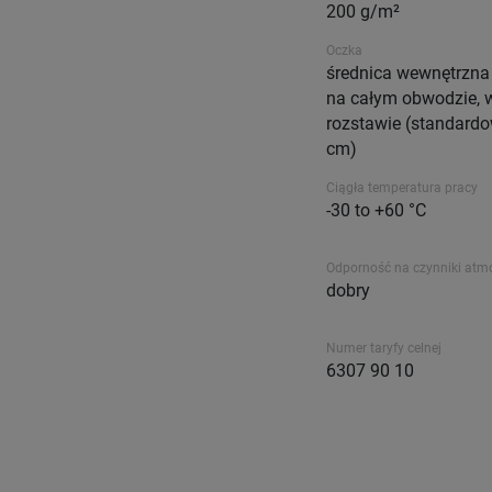
200 g/m²
Oczka
średnica wewnętrzna
na całym obwodzie,
rozstawie (standard
cm)
Ciągła temperatura pracy
-30 to +60 °C
Odporność na czynniki atm
dobry
Numer taryfy celnej
6307 90 10