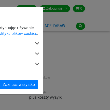
Poland
Zaloguj się
0
SPORTOWE
LINOWE PLACE ZABAW
ontynuując używanie
olityka plików cookies
.
Numer artykułu
lietylenowa
72291
Zaznacz wszystko
Koszt wysyłki
plus koszty wysyłki