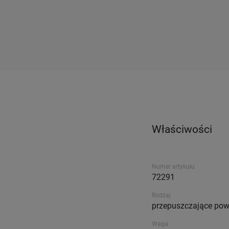
Właściwości
Numer artykułu
72291
Rodzaj
przepuszczające pow
Waga