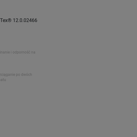
o-Tex® 12.0.02466
nanie i odporność na
zciąganie po dwóch
matu