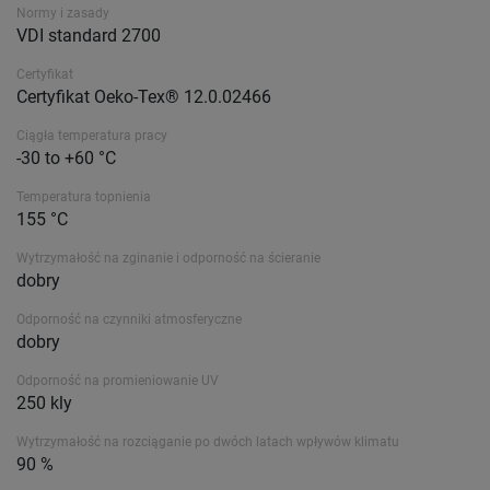
Normy i zasady
VDI standard 2700
Certyfikat
Certyfikat Oeko-Tex® 12.0.02466
Ciągła temperatura pracy
-30 to +60 °C
Temperatura topnienia
155 °C
Wytrzymałość na zginanie i odporność na ścieranie
dobry
Odporność na czynniki atmosferyczne
dobry
Odporność na promieniowanie UV
250 kly
Wytrzymałość na rozciąganie po dwóch latach wpływów klimatu
90 %