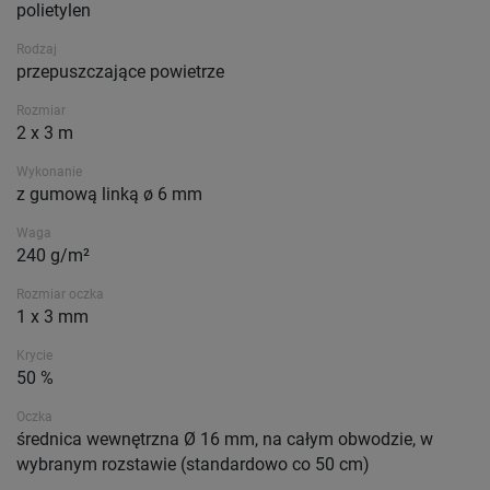
polietylen
Rodzaj
przepuszczające powietrze
Rozmiar
2 x 3 m
Wykonanie
z gumową linką ø 6 mm
Waga
240 g/m²
Rozmiar oczka
1 x 3 mm
Krycie
50 %
Oczka
średnica wewnętrzna Ø 16 mm, na całym obwodzie, w
wybranym rozstawie (standardowo co 50 cm)