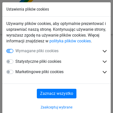
0
Ustawienia plików cookies
Używamy plików cookies, aby optymalnie prezentować i
usprawniać naszą stronę. Kontynuując używanie strony,
wyrażasz zgodę na używanie plików cookies. Więcej
informacji znajdziesz w
polityka plików cookies
.
Siatki przemysłowe
Plandeki zabezpieczające ładunek
Wymagane pliki cookies
Plandeki na przyczepki
Statystyczne pliki cookies
Plandeka na przyczepy, z linką
Marketingowe pliki cookies
(240 g/m², 2 x 3 m)
Zaznacz wszystko
Zaakceptuj wybrane