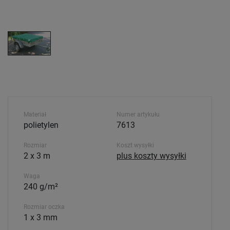
Materiał
Numer artykułu
polietylen
7613
Rozmiar
Koszt wysyłki
2 x 3 m
plus koszty wysyłki
Waga
240 g/m²
Rozmiar oczka
1 x 3 mm