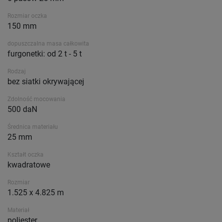
Rozmiar oczka
150 mm
dopuszczalna masa całkowita
furgonetki: od 2 t - 5 t
Rodzaj
bez siatki okrywającej
Zdolność mocowania
500 daN
Średnica materiału
25 mm
Kształt oczka
kwadratowe
Rozmiar
1.525 x 4.825 m
Materiał
poliester