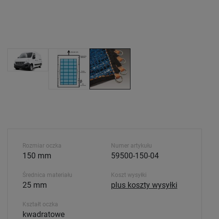
Rozmiar oczka
Numer artykułu
150 mm
59500-150-04
Średnica materiału
Koszt wysyłki
25 mm
plus koszty wysyłki
Kształt oczka
kwadratowe