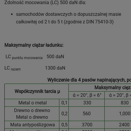
Zdolność mocowania (LC) 500 daN dla:
samochodów dostawczych o dopuszczalnej masie
całkowitej od 2 t do 5 t (zgodnie z DIN 75410-3)
Maksymalny ciężar ładunku:
LC
500 daN
punktu mocowania
LC
1300 daN
razem
Wyliczenie dla 4 pasów napinających, p
Maksymalny cięzar
Współczynnik tarcia μ
ά = 20°, β = 6°
ά = 20°, β 
Metal o metal
0,1
330
830
Drewno o drewno
0,2
560
1,000
Metal o drewno
Mata antypoślizgowa
0,5
3700
2400