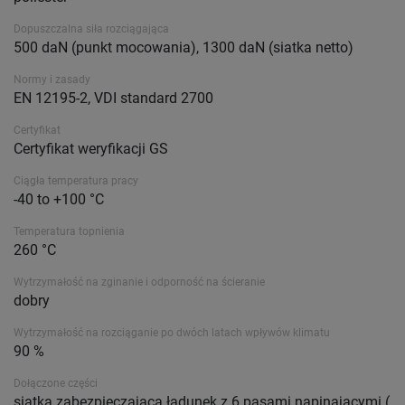
Dopuszczalna siła rozciągająca
500 daN (punkt mocowania), 1300 daN (siatka netto)
Normy i zasady
EN 12195-2, VDI standard 2700
Certyfikat
Certyfikat weryfikacji GS
Ciągła temperatura pracy
-40 to +100 °C
Temperatura topnienia
260 °C
Wytrzymałość na zginanie i odporność na ścieranie
dobry
Wytrzymałość na rozciąganie po dwóch latach wpływów klimatu
90 %
Dołączone części
siatka zabezpieczająca ładunek z 6 pasami napinającymi (