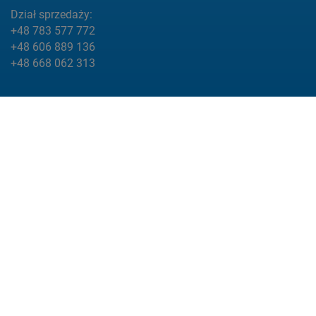
Dział sprzedaży:
+48 783 577 772
+48 606 889 136
+48 668 062 313