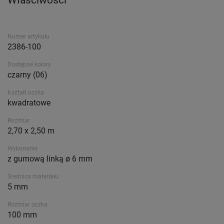
Właściwości
Numer artykułu
2386-100
Dostępne kolory
czarny (06)
Kształt oczka
kwadratowe
Rozmiar
2,70 x 2,50 m
Wykonanie
z gumową linką ø 6 mm
Średnica materiału
5 mm
Rozmiar oczka
100 mm