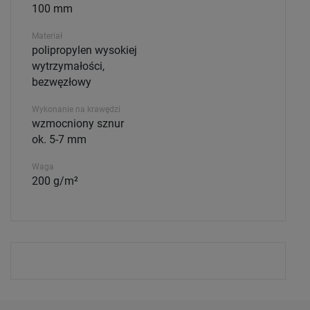
100 mm
Materiał
polipropylen wysokiej
wytrzymałości,
bezwęzłowy
Wykonanie na krawędzi
wzmocniony sznur
ok. 5-7 mm
Waga
200 g/m²