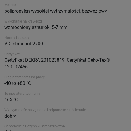
Materiał
polipropylen wysokiej wytrzymałości, bezwęzłowy
Wykonanie na krawędzi
wzmocniony sznur ok. 5-7 mm
Normy i zasady
VDI standard 2700
Certyfikat
Certyfikat DEKRA 201023819, Certyfikat Oeko-Tex®
12.0.02466
Ciągła temperatura pracy
-40 to +80 °C
Temperatura topnienia
165 °C
Wytrzymałość na zginanie i odporność na ścieranie
dobry
Odporność na czynniki atmosferyczne