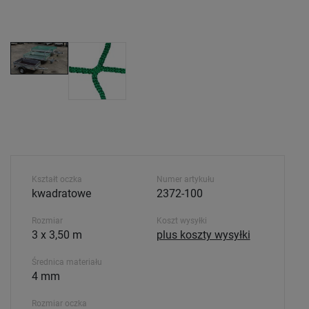
Kształt oczka
Numer artykułu
kwadratowe
2372-100
Rozmiar
Koszt wysyłki
3 x 3,50 m
plus koszty wysyłki
Średnica materiału
4 mm
Rozmiar oczka