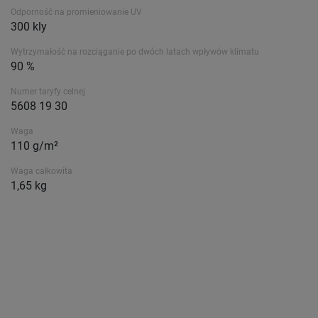
Odporność na promieniowanie UV
300 kly
Wytrzymałość na rozciąganie po dwóch latach wpływów klimatu
90 %
Numer taryfy celnej
5608 19 30
Waga
110 g/m²
Waga całkowita
1,65 kg