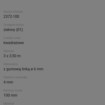
Numer artykułu
2372-100
Dostępne kolory
zielony (01)
Kształt oczka
kwadratowe
Rozmiar
3 x 3,50 m
Wykonanie
z gumową linką ø 6 mm
Średnica materiału
4 mm
Rozmiar oczka
100 mm
Materiał