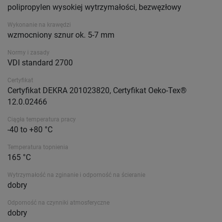
polipropylen wysokiej wytrzymałości, bezwęzłowy
Wykonanie na krawędzi
wzmocniony sznur ok. 5-7 mm
Normy i zasady
VDI standard 2700
Certyfikat
Certyfikat DEKRA 201023820, Certyfikat Oeko-Tex®
12.0.02466
Ciągła temperatura pracy
-40 to +80 °C
Temperatura topnienia
165 °C
Wytrzymałość na zginanie i odporność na ścieranie
dobry
Odporność na czynniki atmosferyczne
dobry