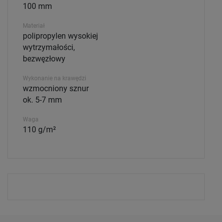
100 mm
Materiał
polipropylen wysokiej
wytrzymałości,
bezwęzłowy
Wykonanie na krawędzi
wzmocniony sznur
ok. 5-7 mm
Waga
110 g/m²