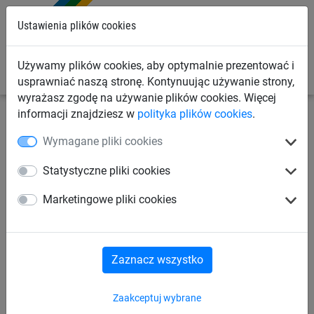
0
Ustawienia plików cookies
Używamy plików cookies, aby optymalnie prezentować i
usprawniać naszą stronę. Kontynuując używanie strony,
wyrażasz zgodę na używanie plików cookies. Więcej
informacji znajdziesz w
polityka plików cookies
.
Siatki przemysłowe
Siatki zabezpieczające ładunek
Wymagane pliki cookies
Siatki na przyczepki
Statystyczne pliki cookies
Siatka na przyczepy, z linką (ø
Marketingowe pliki cookies
4 mm, 3 x 3,5 m)
Zaznacz wszystko
Zaakceptuj wybrane