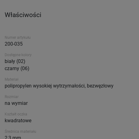
Właściwości
Numer artykułu
200-035
Dostępne kolory
biały (02)
czarny (06)
Materiał
polipropylen wysokiej wytrzymałości, bezwęzłowy
Rozmiar
na wymiar
Kształt oczka
kwadratowe
Średnica materiału
2,3 mm