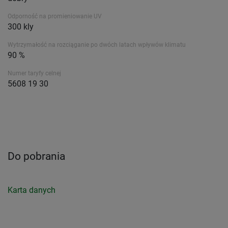
Odporność na promieniowanie UV
300 kly
Wytrzymałość na rozciąganie po dwóch latach wpływów klimatu
90 %
Numer taryfy celnej
5608 19 30
Do pobrania
Karta danych