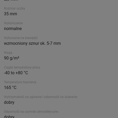
Rozmiar oczka
35 mm
Wykończenie
normalne
Wykonanie na krawędzi
wzmocniony sznur ok. 5-7 mm
Waga
90 g/m²
Ciągła temperatura pracy
-40 to +80 °C
Temperatura topnienia
165 °C
Wytrzymałość na zginanie i odporność na ścieranie
dobry
Odporność na czynniki atmosferyczne
dobry