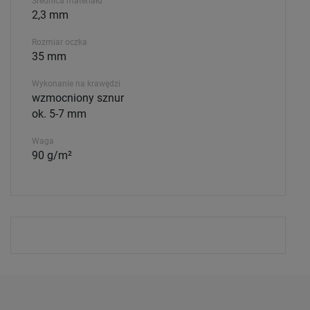
Średnica materiału
2,3 mm
Rozmiar oczka
35 mm
Wykonanie na krawędzi
wzmocniony sznur
ok. 5-7 mm
Waga
90 g/m²