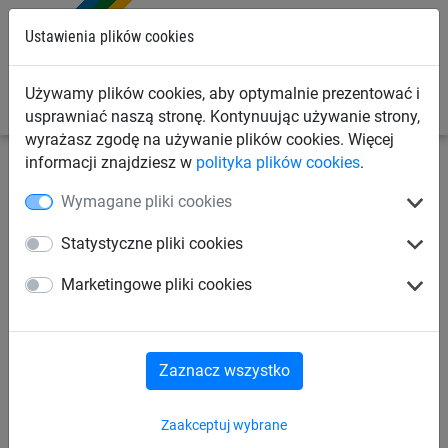
0
Ustawienia plików cookies
Używamy plików cookies, aby optymalnie prezentować i
usprawniać naszą stronę. Kontynuując używanie strony,
wyrażasz zgodę na używanie plików cookies. Więcej
informacji znajdziesz w
polityka plików cookies
.
Siatki przemysłowe
Siatki na wymiar
Siatki
Wymagane pliki cookies
polipropylenowe
Statystyczne pliki cookies
Siatka polipropylenowa
Marketingowe pliki cookies
(ø 2,3 mm, oczko 35 mm)
Zaznacz wszystko
Zaakceptuj wybrane