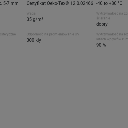
k. 5-7 mm
Certyfikat Oeko-Tex® 12.0.02466
-40 to +80 °C
Waga
Wytrzymałość na zgi
ścieranie
35 g/m²
dobry
osferyczne
Odporność na promieniowanie UV
Wytrzymałość na ro
latach wpływów kli
300 kly
90 %