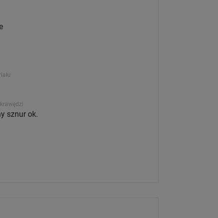
e
iału
krawędzi
 sznur ok.