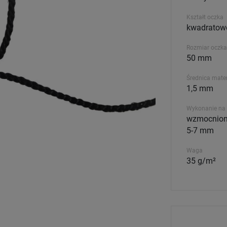
Kształt oczka
kwadratow
Rozmiar oczka
50 mm
Średnica mater
1,5 mm
Wykonanie na 
wzmocniony
5-7 mm
Waga
35 g/m²