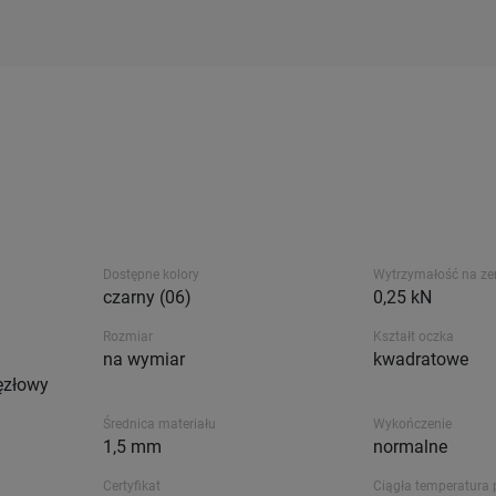
Dostępne kolory
Wytrzymałość na ze
czarny (06)
0,25 kN
Rozmiar
Kształt oczka
j
na wymiar
kwadratowe
ęzłowy
Średnica materiału
Wykończenie
1,5 mm
normalne
Certyfikat
Ciągła temperatura 