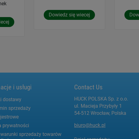
nek
Dowiedz się wiecej
Dowi
iecej
acje i usługi
Contact Us
HUCK POLSKA Sp. z o.o.
i dostawy
ul. Macieja Przybyły 1
min sprzedaży
54-512 Wrocław, Polska
jestrowe
biuro@huck.pl
a prywatności
 warunki sprzedaży towarów