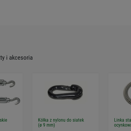
y i akcesoria
skie
Kółka z nylonu do siatek
Linka st
(ø 9 mm)
ocynkow