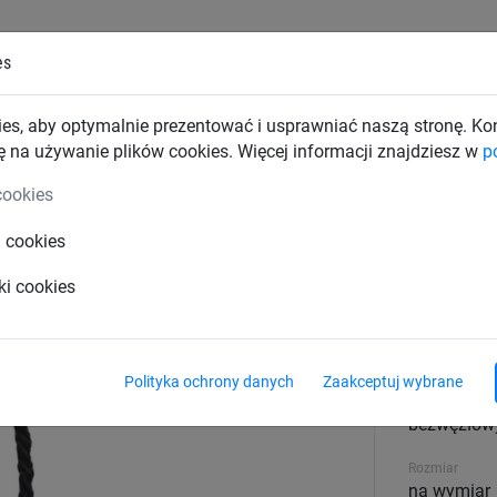
es
TKI PRZEMYSŁOWE
SIATKI BUDOWLANE
SIATKI TRAN
es, aby optymalnie prezentować i usprawniać naszą stronę. K
ę na używanie plików cookies. Więcej informacji znajdziesz w
p
 polipropylenowe
cookies
i cookies
(ø 1,5 mm, oczko 50 mm)
ki cookies
Materiał
polipropyle
Polityka ochrony danych
Zaakceptuj wybrane
wytrzymało
bezwęzłow
Rozmiar
na wymiar