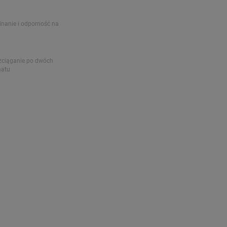
nanie i odporność na
zciąganie po dwóch
matu