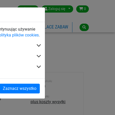
Poland
Zaloguj się
0
SPORTOWE
LINOWE PLACE ZABAW
ontynuując używanie
olityka plików cookies
.
Numer artykułu
n wysokiej
203-050
Zaznacz wszystko
ści,
Koszt wysyłki
y
plus koszty wysyłki