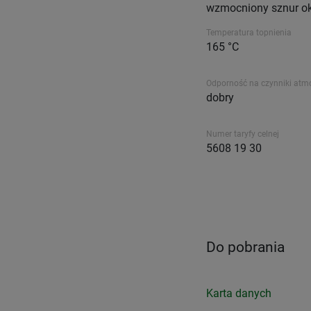
wzmocniony sznur o
Temperatura topnienia
165 °C
Odporność na czynniki atm
dobry
Numer taryfy celnej
5608 19 30
Do pobrania
Karta danych