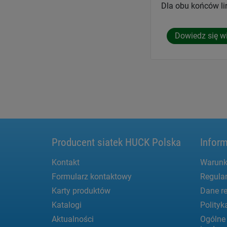
Dla obu końców li
Dowiedz się w
Producent siatek HUCK Polska
Inform
Kontakt
Warunk
Formularz kontaktowy
Regula
Karty produktów
Dane re
Katalogi
Polityk
Aktualności
Ogólne