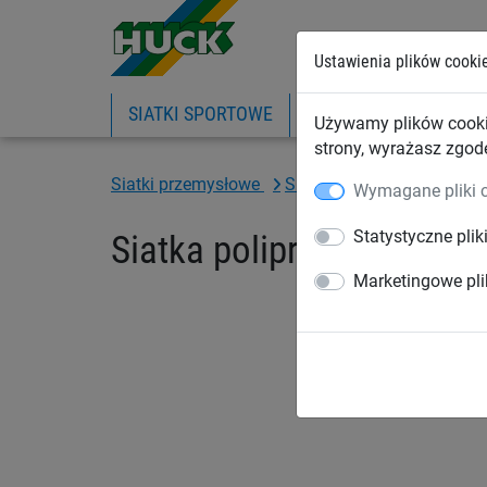
Ustawienia plików cooki
SIATKI SPORTOWE
PIŁKOCHWYTY
SIA
Używamy plików cooki
strony, wyrażasz zgod
Siatki przemysłowe
Siatki na wymiar
Siatki
Wymagane pliki 
Statystyczne plik
Siatka polipropylenowe 
Marketingowe pli