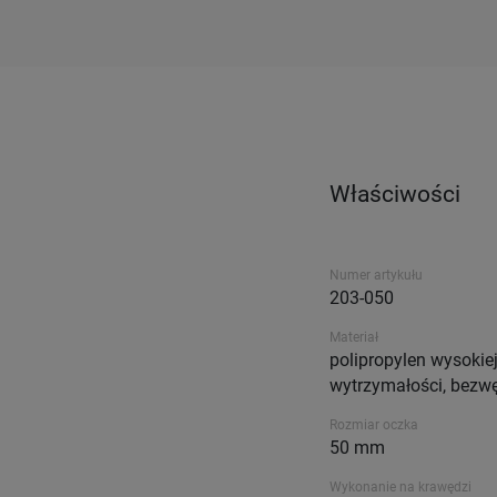
Właściwości
Numer artykułu
203-050
Materiał
polipropylen wysokie
wytrzymałości, bezw
Rozmiar oczka
50 mm
Wykonanie na krawędzi