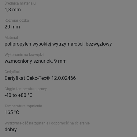
Średnica materiału
1,8 mm
Rozmiar oczka
20 mm
Materiał
polipropylen wysokiej wytrzymałości, bezwęzłowy
Wykonanie na krawędzi
wzmocniony sznur ok. 9 mm
Certyfikat
Certyfikat Oeko-Tex® 12.0.02466
Ciągła temperatura pracy
-40 to +80 °C
Temperatura topnienia
165 °C
Wytrzymałość na zginanie i odporność na ścieranie
dobry