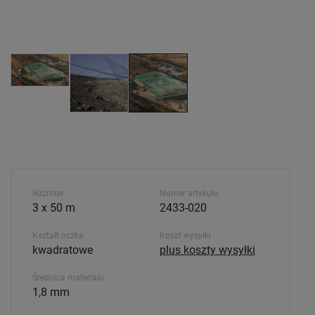
Rozmiar
Numer artykułu
3 x 50 m
2433-020
Kształt oczka
Koszt wysyłki
kwadratowe
plus koszty wysyłki
Średnica materiału
1,8 mm