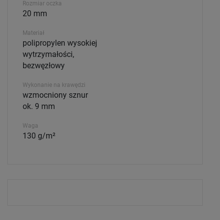
Rozmiar oczka
20 mm
Materiał
polipropylen wysokiej
wytrzymałości,
bezwęzłowy
Wykonanie na krawędzi
wzmocniony sznur
ok. 9 mm
Waga
130 g/m²