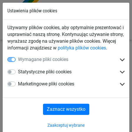
0
Ustawienia plików cookies
Używamy plików cookies, aby optymalnie prezentować i
usprawniać naszą stronę. Kontynuując używanie strony,
wyrażasz zgodę na używanie plików cookies. Więcej
informacji znajdziesz w
polityka plików cookies
.
Siatki przemysłowe
Siatki na wysypiska śmieci
Wymagane pliki cookies
Siatka na wysypiska śmieci (ø
Statystyczne pliki cookies
1,8 mm,
Marketingowe pliki cookies
oczko 20 mm, 3 x 50 m)
Zaznacz wszystko
Zaakceptuj wybrane