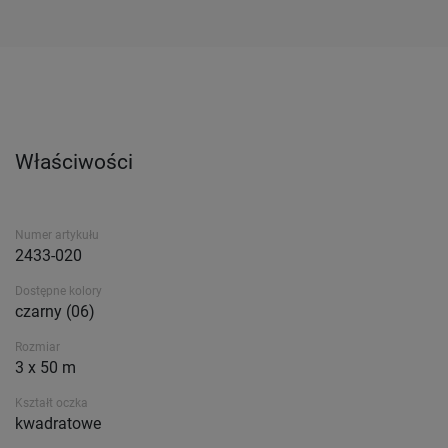
Właściwości
Numer artykułu
2433-020
Dostępne kolory
czarny (06)
Rozmiar
3 x 50 m
Kształt oczka
kwadratowe