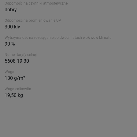
Odporność na czynniki atmosferyczne
dobry
Odporność na promieniowanie UV
300 kly
Wytrzymałość na rozciąganie po dwóch latach wpływów klimatu
90 %
Numer taryfy celnej
5608 19 30
Waga
130 g/m²
Waga całkowita
19,50 kg