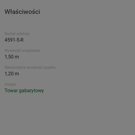
Właściwości
Numer artykułu
4591-5-R
Wysokość urządzenia
1,50 m
Maksymalna wysokość upadku
1,20 m
Uwaga
Towar gabarytowy