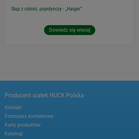
Słup z robinii, pojedynczy - „Haiger”
Dowiedz się wiecej
Producent siatek HUCK Polska
Kontakt
Formularz kontaktowy
Karty produktów
Katalogi