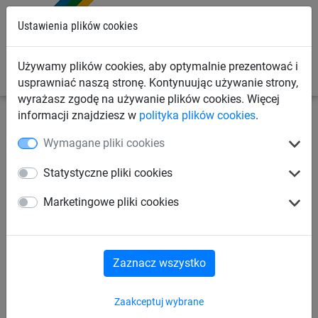
0
Ustawienia plików cookies
Używamy plików cookies, aby optymalnie prezentować i
usprawniać naszą stronę. Kontynuując używanie strony,
wyrażasz zgodę na używanie plików cookies. Więcej
informacji znajdziesz w
polityka plików cookies
.
Linowe place zabaw
dla dzieci od 2 lat
Do słupów z
Wymagane pliki cookies
robinii
Statystyczne pliki cookies
Hamak gumowy,
Marketingowe pliki cookies
do słupów z robinii
Zaznacz wszystko
Zaakceptuj wybrane