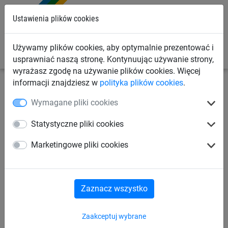
0
Ustawienia plików cookies
Używamy plików cookies, aby optymalnie prezentować i
usprawniać naszą stronę. Kontynuując używanie strony,
wyrażasz zgodę na używanie plików cookies. Więcej
informacji znajdziesz w
polityka plików cookies
.
Linowe place zabaw
System Vario
Do słupów z
Wymagane pliki cookies
robinii
Statystyczne pliki cookies
Vario-Element 16, do słupów z
Marketingowe pliki cookies
robinii
Zaznacz wszystko
Zaakceptuj wybrane