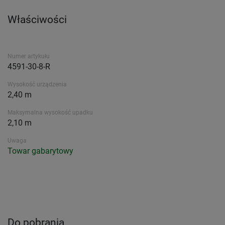
Właściwości
Numer artykułu
4591-30-8-R
Wysokość urządzenia
2,40 m
Maksymalna wysokość upadku
2,10 m
Uwaga
Towar gabarytowy
Do pobrania