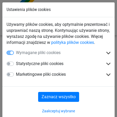
0
Ustawienia plików cookies
Używamy plików cookies, aby optymalnie prezentować i
usprawniać naszą stronę. Kontynuując używanie strony,
wyrażasz zgodę na używanie plików cookies. Więcej
informacji znajdziesz w
polityka plików cookies
.
Linowe place zabaw
System Vario
Do słupów z
Wymagane pliki cookies
robinii
Statystyczne pliki cookies
Vario-Element 8, do słupów z
Marketingowe pliki cookies
robinii
Zaznacz wszystko
Zaakceptuj wybrane