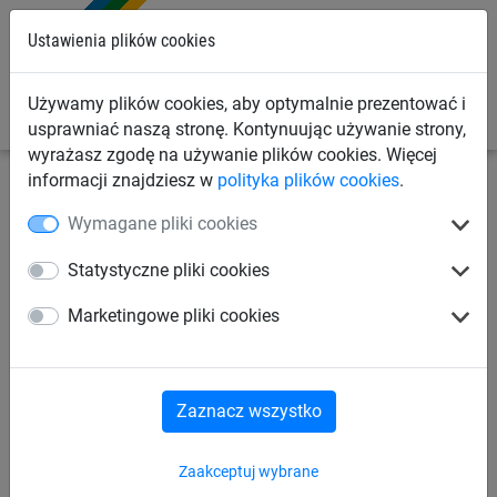
0
Ustawienia plików cookies
Używamy plików cookies, aby optymalnie prezentować i
usprawniać naszą stronę. Kontynuując używanie strony,
wyrażasz zgodę na używanie plików cookies. Więcej
informacji znajdziesz w
polityka plików cookies
.
Linowe place zabaw
dla dzieci od 2 lat
Do słupów
Wymagane pliki cookies
stalowych
Statystyczne pliki cookies
Pętle, do słupów stalowych
Marketingowe pliki cookies
Zaznacz wszystko
Zaakceptuj wybrane