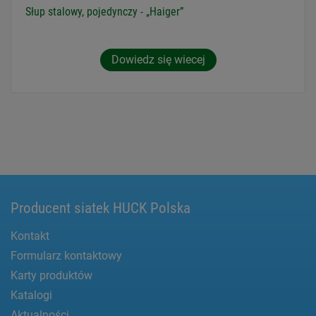
Słup stalowy, pojedynczy - „Haiger”
Dowiedz się wiecej
Producent siatek HUCK Polska
Kontakt
Formularz kontaktowy
Karty produktów
Katalogi
Aktualności