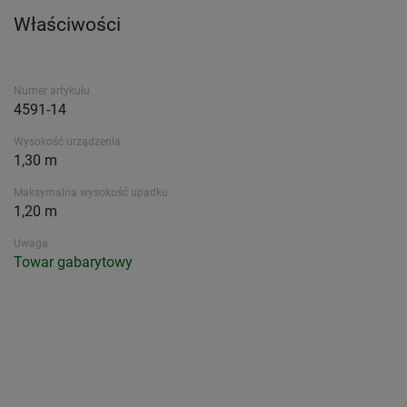
Właściwości
Numer artykułu
4591-14
Wysokość urządzenia
1,30 m
Maksymalna wysokość upadku
1,20 m
Uwaga
Towar gabarytowy