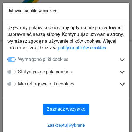
0
Ustawienia plików cookies
Używamy plików cookies, aby optymalnie prezentować i
usprawniać naszą stronę. Kontynuując używanie strony,
wyrażasz zgodę na używanie plików cookies. Więcej
informacji znajdziesz w
polityka plików cookies
.
Linowe place zabaw
System Vario
Do słupów
Wymagane pliki cookies
stalowych
Statystyczne pliki cookies
Słup stalowy, pojedynczy -
Marketingowe pliki cookies
system Vario
Zaznacz wszystko
Zaakceptuj wybrane