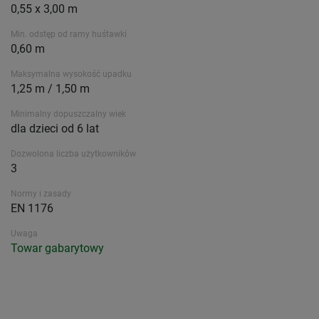
0,55 x 3,00 m
Min. odstęp od ramy huśtawki
0,60 m
Maksymalna wysokość upadku
1,25 m / 1,50 m
Minimalny dopuszczalny wiek
dla dzieci od 6 lat
Dozwolona liczba użytkowników
3
Normy i zasady
EN 1176
Uwaga
Towar gabarytowy