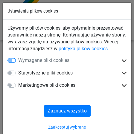
0
Ustawienia plików cookies
Używamy plików cookies, aby optymalnie prezentować i
usprawniać naszą stronę. Kontynuując używanie strony,
wyrażasz zgodę na używanie plików cookies. Więcej
informacji znajdziesz w
polityka plików cookies
.
Linowe place zabaw
Ptasie gniazda® i huśtawki
Wymagane pliki cookies
Huśtawki linowe
Statystyczne pliki cookies
Siedzisko huśtawki
Marketingowe pliki cookies
partnerskiej "Trio"
Zaznacz wszystko
Zaakceptuj wybrane