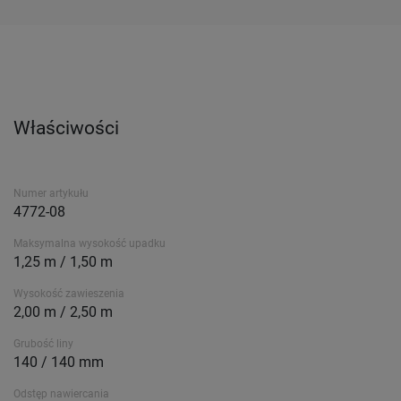
Właściwości
Numer artykułu
4772-08
Maksymalna wysokość upadku
1,25 m / 1,50 m
Wysokość zawieszenia
2,00 m / 2,50 m
Grubość liny
140 / 140 mm
Odstęp nawiercania