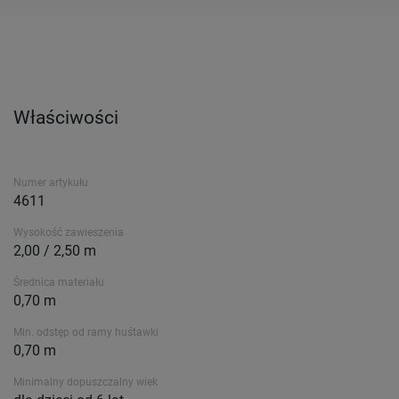
Właściwości
Numer artykułu
4611
Wysokość zawieszenia
2,00 / 2,50 m
Średnica materiału
0,70 m
Min. odstęp od ramy huśtawki
0,70 m
Minimalny dopuszczalny wiek