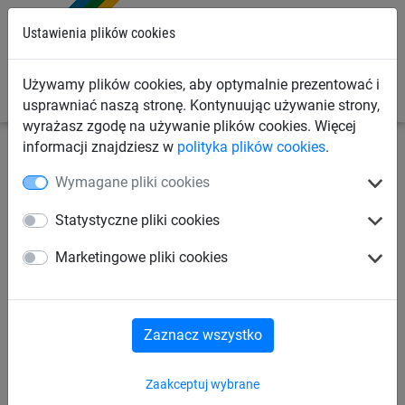
0
Ustawienia plików cookies
Używamy plików cookies, aby optymalnie prezentować i
usprawniać naszą stronę. Kontynuując używanie strony,
wyrażasz zgodę na używanie plików cookies. Więcej
informacji znajdziesz w
polityka plików cookies
.
Linowe place zabaw
Karuzele
Wymagane pliki cookies
Komin wspinaczkowy,
Statystyczne pliki cookies
z zakotwieniem w podłożu -
Marketingowe pliki cookies
karuzela
Zaznacz wszystko
Zaakceptuj wybrane