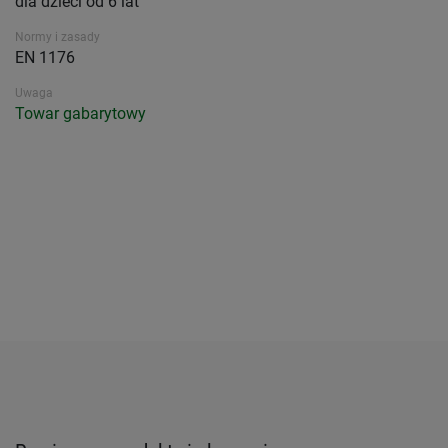
dla dzieci od 6 lat
Normy i zasady
EN 1176
Uwaga
Towar gabarytowy