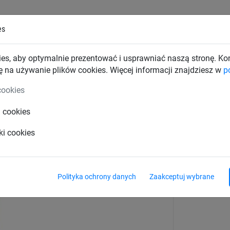
es
TKI PRZEMYSŁOWE
SIATKI BUDOWLANE
SIATKI TRAN
es, aby optymalnie prezentować i usprawniać naszą stronę. K
ę na używanie plików cookies. Więcej informacji znajdziesz w
p
Liny wspinaczkowe
cookies
i cookies
ules (ø 16 mm)
ki cookies
Polityka ochrony danych
Zaakceptuj wybrane