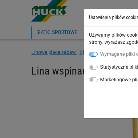
Ustawienia plików cooki
SIATKI SPORTOWE
PIŁKOCHWYTY
SIA
Używamy plików cooki
strony, wyrażasz zgod
Linowe place zabaw
Elementy wspinaczkowe
Wymagane pliki 
Statystyczne plik
Lina wspinaczkowa Herk
Marketingowe pli