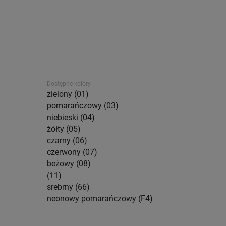
Dostępne kolory
zielony (01)
pomarańczowy (03)
niebieski (04)
żółty (05)
czarny (06)
czerwony (07)
beżowy (08)
(11)
srebrny (66)
neonowy pomarańczowy (F4)