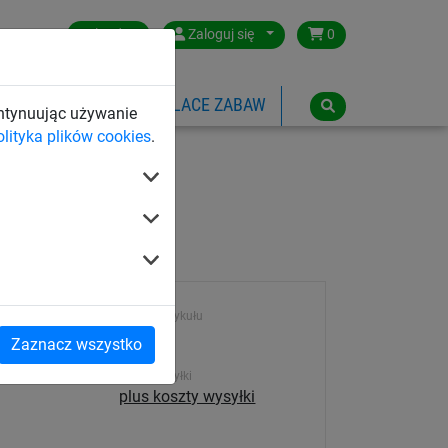
Poland
Zaloguj się
0
SPORTOWE
LINOWE PLACE ZABAW
ontynuując używanie
olityka plików cookies
.
Numer artykułu
479
Zaznacz wszystko
Koszt wysyłki
plus koszty wysyłki