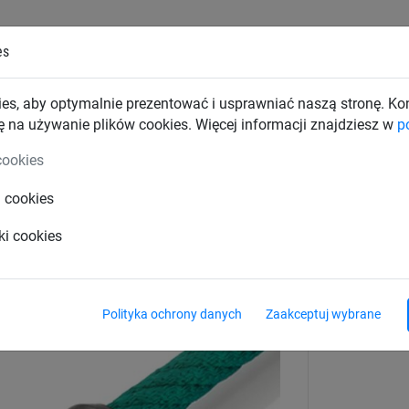
es
TKI PRZEMYSŁOWE
SIATKI BUDOWLANE
SIATKI TRAN
es, aby optymalnie prezentować i usprawniać naszą stronę. K
ę na używanie plików cookies. Więcej informacji znajdziesz w
p
Akcesoria mocujące
cookies
i cookies
ywa sztucznego
ki cookies
Polityka ochrony danych
Zaakceptuj wybrane