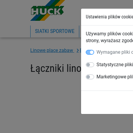
Ustawienia plików cooki
SIATKI SPORTOWE
PIŁKOCHWYTY
SIA
Używamy plików cooki
strony, wyrażasz zgod
Linowe place zabaw
Elementy wspinaczkowe
Wymagane pliki 
Statystyczne plik
Łączniki linowe, z tworz
Marketingowe pli