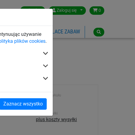
Poland
Zaloguj się
0
SPORTOWE
LINOWE PLACE ZABAW
ontynuując używanie
olityka plików cookies
.
Numer artykułu
466
Zaznacz wszystko
Koszt wysyłki
plus koszty wysyłki