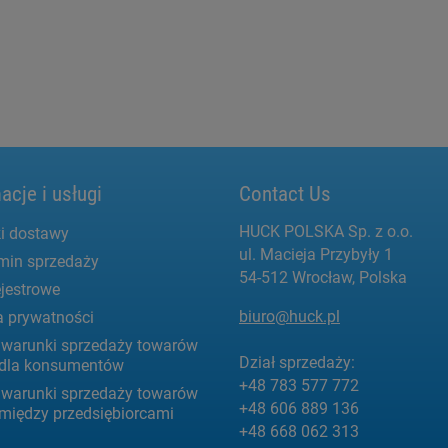
acje i usługi
Contact Us
HUCK POLSKA Sp. z o.o.
i dostawy
ul. Macieja Przybyły 1
min sprzedaży
54-512 Wrocław, Polska
jestrowe
biuro@huck.pl
a prywatności
 warunki sprzedaży towarów
Dział sprzedaży:
g dla konsumentów
+48 783 577 772
 warunki sprzedaży towarów
+48 606 889 136
 między przedsiębiorcami
+48 668 062 313