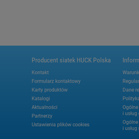
Producent siatek HUCK Polska
Inform
Kontakt
Warunk
Formularz kontaktowy
Regula
Karty produktów
Dane re
Katalogi
Polityk
Aktualności
Ogólne
i usłu
Partnerzy
Ogólne
Ustawienia plików cookies
i usług