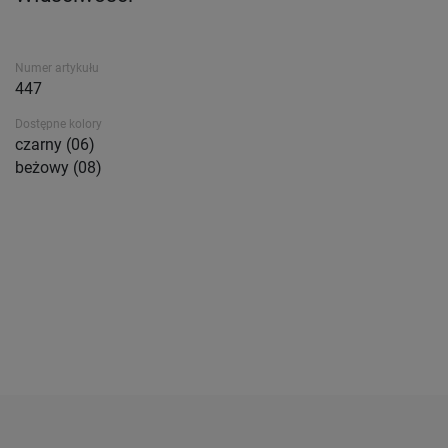
Numer artykułu
447
Dostępne kolory
czarny (06)
beżowy (08)