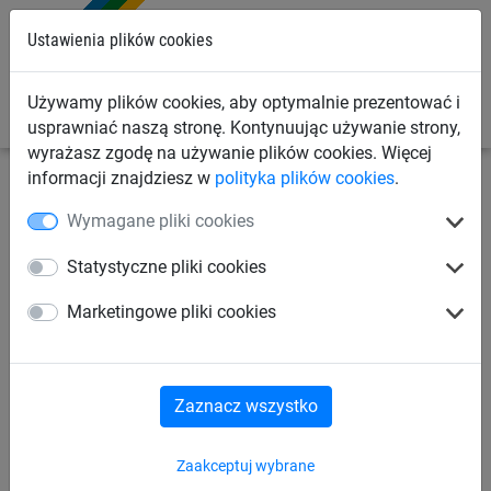
0
Ustawienia plików cookies
Używamy plików cookies, aby optymalnie prezentować i
usprawniać naszą stronę. Kontynuując używanie strony,
wyrażasz zgodę na używanie plików cookies. Więcej
informacji znajdziesz w
polityka plików cookies
.
Linowe place zabaw
Elementy wspinaczkowe
Wymagane pliki cookies
Akcesoria mocujące
Statystyczne pliki cookies
Pręt gwintowany osadzony w
Marketingowe pliki cookies
tulejce zaciskowej z
przegubem
Zaznacz wszystko
Zaakceptuj wybrane