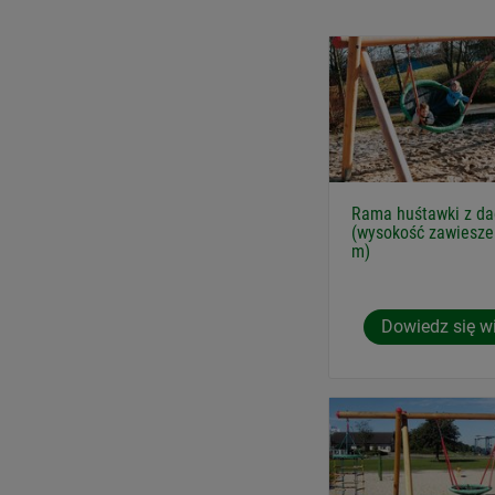
Rama huśtawki z dag
(wysokość zawiesze
m)
Dowiedz się w