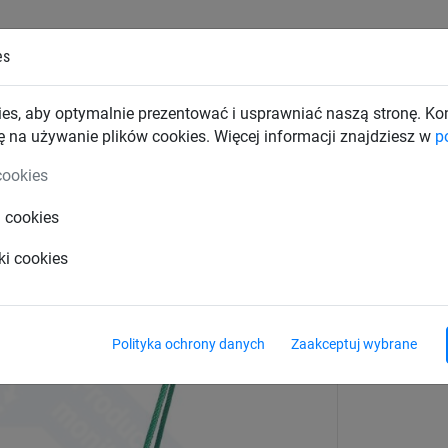
es
TKI PRZEMYSŁOWE
SIATKI BUDOWLANE
SIATKI TRAN
es, aby optymalnie prezentować i usprawniać naszą stronę. K
ę na używanie plików cookies. Więcej informacji znajdziesz w
p
wki
Oryginalne Ptasie Gniazda®
cookies
i cookies
do® HUCK - plaster miodu
ki cookies
Polityka ochrony danych
Zaakceptuj wybrane