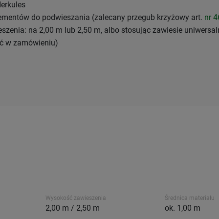
Herkules
ementów do podwieszania (zalecany przegub krzyżowy art.
nr 4
zenia: na 2,00 m lub 2,50 m, albo stosując zawiesie uniwersal
ać w zamówieniu)
Wysokość zawieszenia
Średnica materiału
2,00 m / 2,50 m
ok. 1,00 m