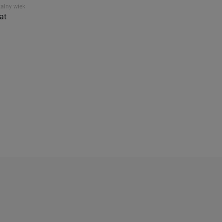
alny wiek
at