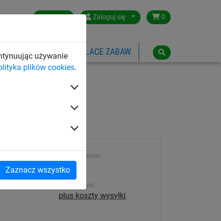
Poland
Zaloguj się
0
SPORTOWE
LINOWE PLACE ZABAW
ontynuując używanie
olityka plików cookies
.
Numer artykułu
4550
Zaznacz wszystko
Koszt wysyłki
plus koszty wysyłki