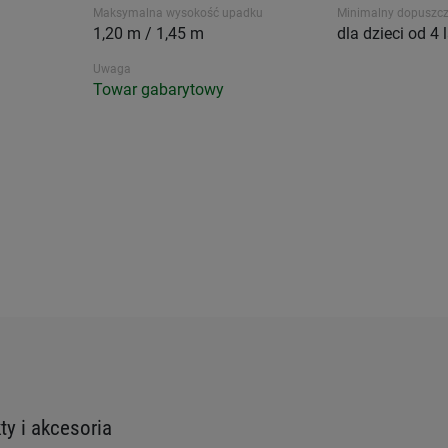
Maksymalna wysokość upadku
Minimalny dopuszcz
1,20 m / 1,45 m
dla dzieci od 4 l
Uwaga
Towar gabarytowy
y i akcesoria