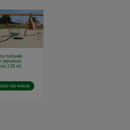
ma huśtawki
ji (wysokość
nia 2,00 m)
edz się wiecej