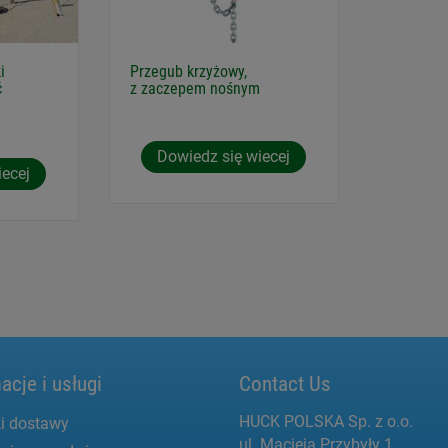
i
Przegub krzyżowy,
ć
z zaczepem nośnym
)
Dowiedz się wiecej
iecej
acje i usługi
Contact Us
HUCK POLSKA Sp. z o.o.
i dostawy
ul. Macieja Przybyły 1