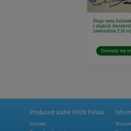
Długa rama huśtawk
z daglezji (wysokoś
zawieszenia 2,50 m
Dowiedz się w
Producent siatek HUCK Polska
Inform
Kontakt
Warunk