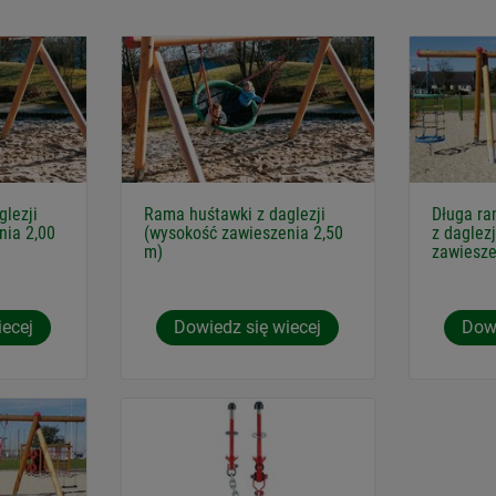
lezji
Rama huśtawki z daglezji
Długa ra
nia 2,00
(wysokość zawieszenia 2,50
z daglez
m)
zawiesze
iecej
Dowiedz się wiecej
Dowi