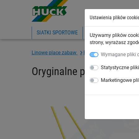
Ustawienia plików cooki
SIATKI SPORTOWE
PIŁKOCHWYTY
SIA
Używamy plików cooki
strony, wyrażasz zgod
Linowe place zabaw
Ptasie gniazda® i huśta
Wymagane pliki 
Statystyczne plik
Oryginalne ptasie gniaz
Marketingowe pli