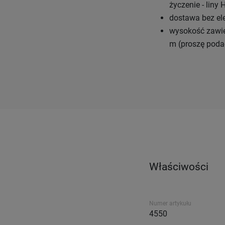
życzenie - liny 
dostawa bez el
wysokość zawies
m (proszę pod
Właściwości
Numer artykułu
4550