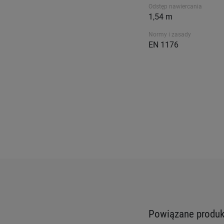
Odstęp nawiercania
1,54 m
Normy i zasady
EN 1176
Powiązane produkt