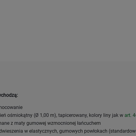
wchodzą:
mocowanie
ień ośmiokątny (Ø 1,00 m), tapicerowany, kolory liny jak w
art. 
onane z maty gumowej wzmocnionej łańcuchem
dwieszenia w elastycznych, gumowych powłokach (standardowo