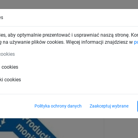
es
TKI PRZEMYSŁOWE
SIATKI BUDOWLANE
SIATKI TRAN
es, aby optymalnie prezentować i usprawniać naszą stronę. K
ę na używanie plików cookies. Więcej informacji znajdziesz w
p
wki
Siedziska huśtawek
cookies
i cookies
ab”
ki cookies
Polityka ochrony danych
Zaakceptuj wybrane