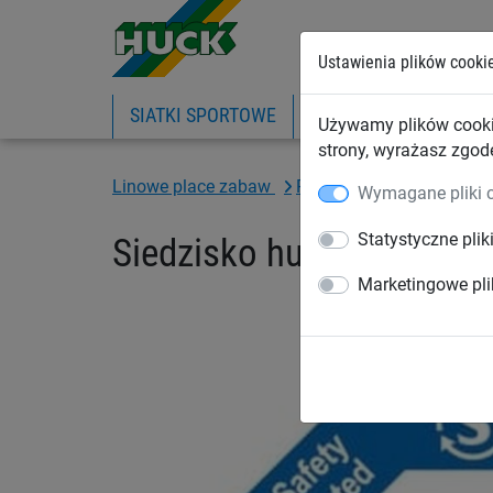
Ustawienia plików cooki
SIATKI SPORTOWE
PIŁKOCHWYTY
SIA
Używamy plików cooki
strony, wyrażasz zgod
Linowe place zabaw
Ptasie gniazda® i huśta
Wymagane pliki 
Statystyczne plik
Siedzisko huśtawki „Szkr
Marketingowe pli