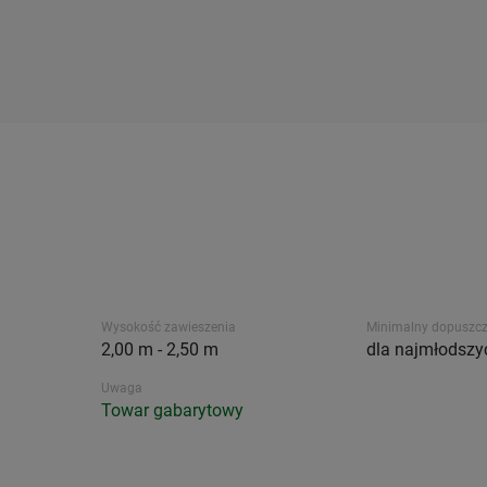
Wysokość zawieszenia
Minimalny dopuszcz
2,00 m - 2,50 m
dla najmłodszy
Uwaga
Towar gabarytowy