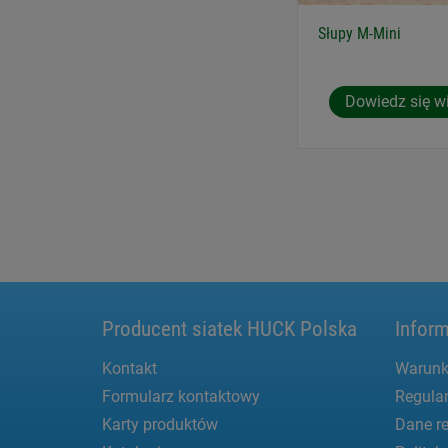
Słupy M-Mini
Dowiedz się w
Producent siatek HUCK Polska
Inform
Kontakt
Warunk
Formularz kontaktowy
Regula
Karty produktów
Dane re