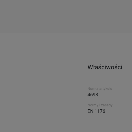
Właściwości
Numer artykułu
4693
Normy i zasady
EN 1176