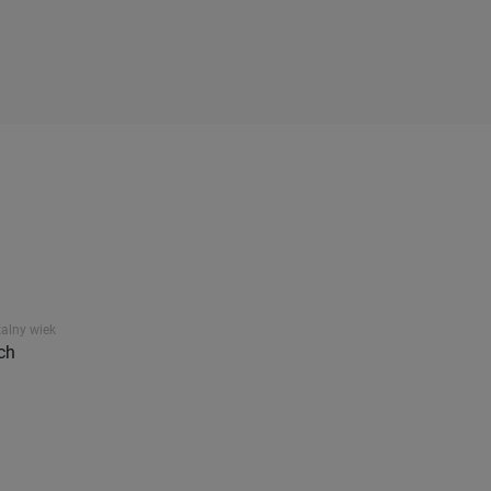
alny wiek
ch