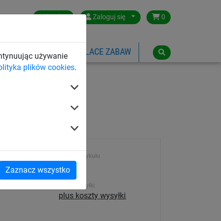
Poland
Zaloguj się
0
SPORTOWE
LINOWE PLACE ZABAW
ontynuując używanie
olityka plików cookies
.
Numer artykułu
4693
Zaznacz wszystko
Koszt wysyłki
plus koszty wysyłki