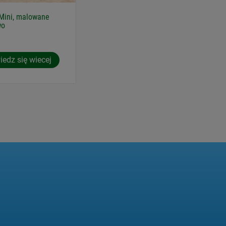
Mini, malowane
wo
edz się wiecej