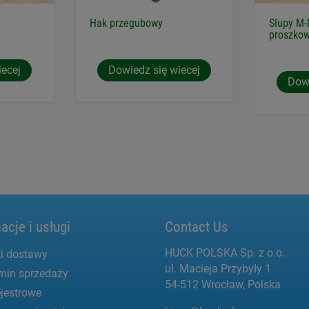
Hak przegubowy
Słupy M-
proszko
iecej
Dowiedz się wiecej
Dowi
acje i usługi
Contact Us
HUCK POLSKA Sp. z o.o.
i dostawy
ul. Macieja Przybyły 1
min sprzedaży
54-512 Wrocław, Polska
jestrowe