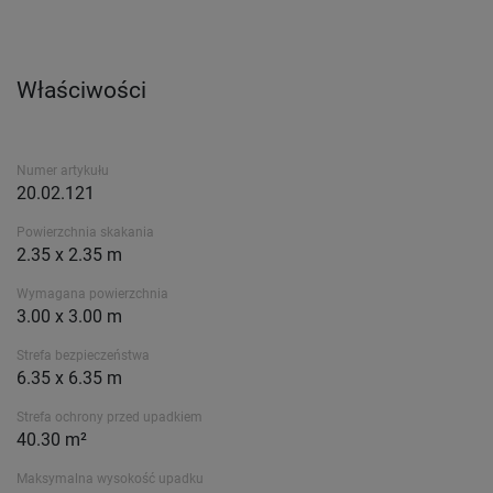
Właściwości
Numer artykułu
20.02.121
Powierzchnia skakania
2.35 x 2.35 m
Wymagana powierzchnia
3.00 x 3.00 m
Strefa bezpieczeństwa
6.35 x 6.35 m
Strefa ochrony przed upadkiem
40.30 m²
Maksymalna wysokość upadku