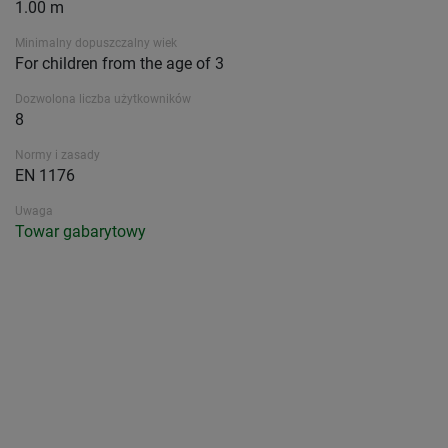
1.00 m
Minimalny dopuszczalny wiek
For children from the age of 3
Dozwolona liczba użytkowników
8
Normy i zasady
EN 1176
Uwaga
Towar gabarytowy