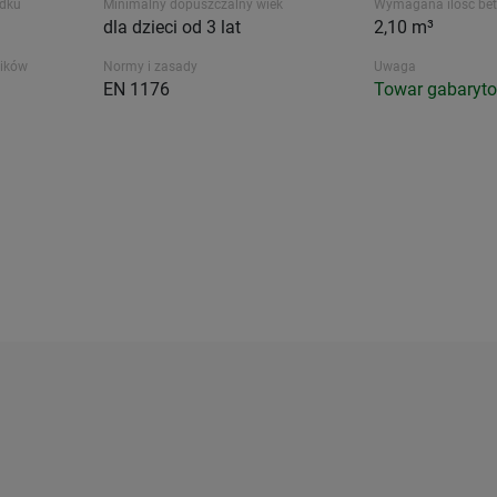
dku
Minimalny dopuszczalny wiek
Wymagana ilość be
dla dzieci od 3 lat
2,10 m³
ników
Normy i zasady
Uwaga
EN 1176
Towar gabaryt