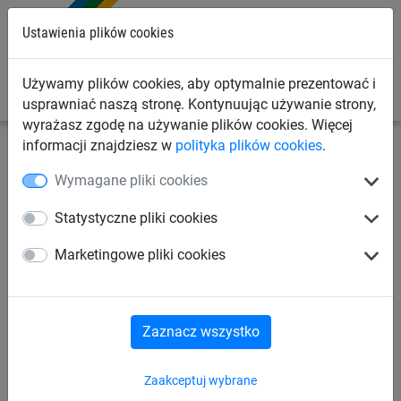
0
Ustawienia plików cookies
Używamy plików cookies, aby optymalnie prezentować i
usprawniać naszą stronę. Kontynuując używanie strony,
wyrażasz zgodę na używanie plików cookies. Więcej
informacji znajdziesz w
polityka plików cookies
.
Linowe place zabaw
Urządzenia linowe
Urządzenia
Wymagane pliki cookies
linowe dla dzieci od 3 lat
Statystyczne pliki cookies
Potrójny tor ze zjeżdżalniami
Marketingowe pliki cookies
Zaznacz wszystko
Zaakceptuj wybrane