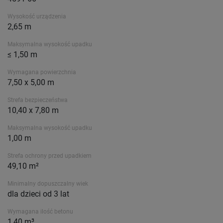
Wysokość urządzenia
2,65 m
Maksymalna wysokość upadku
≤ 1,50 m
Wymagana powierzchnia
7,50 x 5,00 m
Strefa bezpieczeństwa
10,40 x 7,80 m
Maksymalna wysokość upadku
1,00 m
Strefa ochrony przed upadkiem
49,10 m²
Minimalny dopuszczalny wiek
dla dzieci od 3 lat
Wymagana ilość betonu
1,40 m³