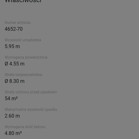
Właściwości
Numer artykułu
4652-70
Wysokość urządzenia
5.95 m
Wymagana powierzchnia
Ø 4.55 m
Strefa bezpieczeństwa
Ø 8.30 m
Strefa ochrony przed upadkiem
54 m²
Maksymalna wysokość upadku
2.60 m
Wymagana ilość betonu
4.80 m³