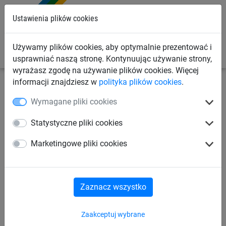
0
Ustawienia plików cookies
Używamy plików cookies, aby optymalnie prezentować i
usprawniać naszą stronę. Kontynuując używanie strony,
wyrażasz zgodę na używanie plików cookies. Więcej
informacji znajdziesz w
polityka plików cookies
.
Linowe place zabaw
Urządzenia linowe
Urządzenia
Wymagane pliki cookies
linowe dla dzieci od 6 lat
Statystyczne pliki cookies
Drzewo Ptasie Gniazdo Drago
Marketingowe pliki cookies
Zaznacz wszystko
Zaakceptuj wybrane