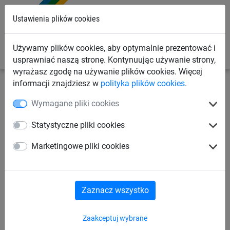
0
Ustawienia plików cookies
Używamy plików cookies, aby optymalnie prezentować i
usprawniać naszą stronę. Kontynuując używanie strony,
wyrażasz zgodę na używanie plików cookies. Więcej
informacji znajdziesz w
polityka plików cookies
.
Linowe place zabaw
Urządzenia linowe
Urządzenia
Wymagane pliki cookies
linowe dla dzieci od 6 lat
Statystyczne pliki cookies
Palmy wspinaczkowe
Marketingowe pliki cookies
Zaznacz wszystko
Zaakceptuj wybrane