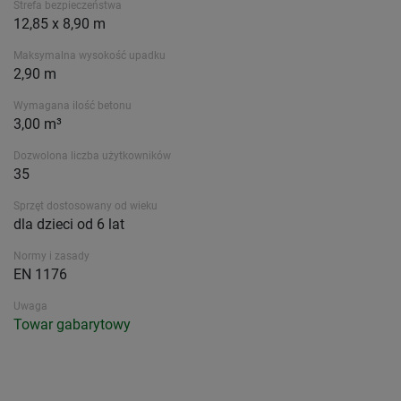
Strefa bezpieczeństwa
12,85 x 8,90 m
Maksymalna wysokość upadku
2,90 m
Wymagana ilość betonu
3,00 m³
Dozwolona liczba użytkowników
35
Sprzęt dostosowany od wieku
dla dzieci od 6 lat
Normy i zasady
EN 1176
Uwaga
Towar gabarytowy