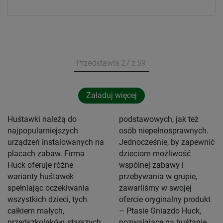
Przedstawia
27
z
59
Załaduj więcej
Huśtawki należą do
podstawowych, jak też
najpopularniejszych
osób niepełnosprawnych.
urządzeń instalowanych na
Jednocześnie, by zapewnić
placach zabaw. Firma
dzieciom możliwość
Huck oferuje różne
wspólnej zabawy i
warianty huśtawek
przebywania w grupie,
spełniając oczekiwania
zawarliśmy w swojej
wszystkich dzieci, tych
ofercie oryginalny produkt
całkiem małych,
– Ptasie Gniazdo Huck,
przedszkolaków, starszych,
pozwalające na huśtanie