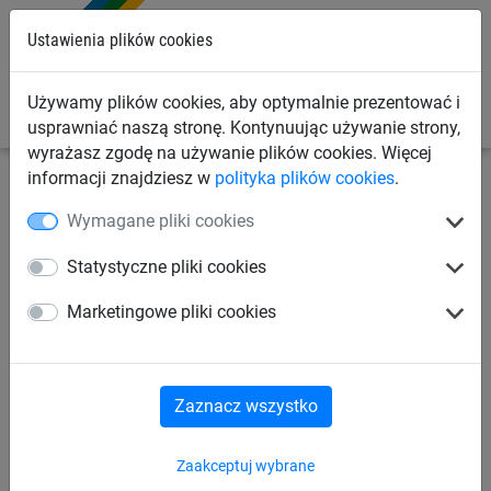
0
Ustawienia plików cookies
Używamy plików cookies, aby optymalnie prezentować i
usprawniać naszą stronę. Kontynuując używanie strony,
wyrażasz zgodę na używanie plików cookies. Więcej
informacji znajdziesz w
polityka plików cookies
.
Linowe place zabaw
Ptasie gniazda® i huśtawki
Wymagane pliki cookies
Oryginalne Ptasie Gniazda®
Statystyczne pliki cookies
Marketingowe pliki cookies
Siedziska huśtawek
Huśtawki linowe
Ramy
Akcesoria
Zaznacz wszystko
Zaakceptuj wybrane