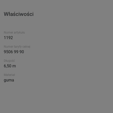
Właściwości
Numer artykułu
1192
Numer taryfy celnej
9506 99 90
Długość
6,50 m
Materiał
guma