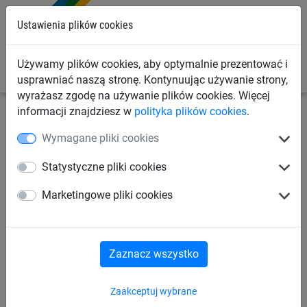
0
Ustawienia plików cookies
Używamy plików cookies, aby optymalnie prezentować i
usprawniać naszą stronę. Kontynuując używanie strony,
wyrażasz zgodę na używanie plików cookies. Więcej
informacji znajdziesz w
polityka plików cookies
.
Siatki sportowe
Siatki do piłki ręcznej
Akcesoria do
Wymagane pliki cookies
siatek do piłki ręcznej
Statystyczne pliki cookies
Gumowe linki naprężające (2
Marketingowe pliki cookies
szt.)
Zaznacz wszystko
Zaakceptuj wybrane