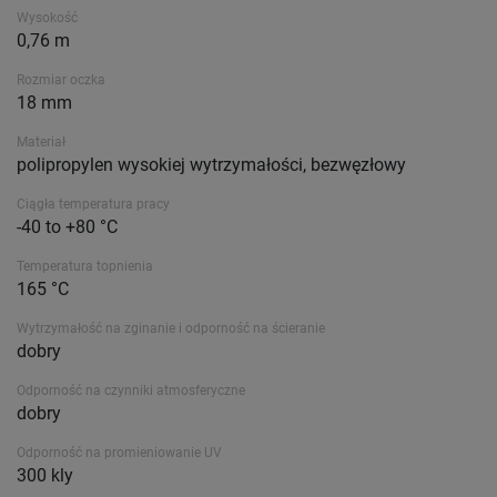
Wysokość
0,76 m
Rozmiar oczka
18 mm
Materiał
polipropylen wysokiej wytrzymałości, bezwęzłowy
Ciągła temperatura pracy
-40 to +80 °C
Temperatura topnienia
165 °C
Wytrzymałość na zginanie i odporność na ścieranie
dobry
Odporność na czynniki atmosferyczne
dobry
Odporność na promieniowanie UV
300 kly