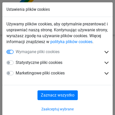
0
Ustawienia plików cookies
Używamy plików cookies, aby optymalnie prezentować i
usprawniać naszą stronę. Kontynuując używanie strony,
wyrażasz zgodę na używanie plików cookies. Więcej
informacji znajdziesz w
polityka plików cookies
.
Siatki sportowe
Siatki do badmintona
Badminton
Wymagane pliki cookies
Siatka turniejowa do
Statystyczne pliki cookies
badmintona "Champion", z
Marketingowe pliki cookies
linką stalową (ø 1,2 mm)
Zaznacz wszystko
Zaakceptuj wybrane