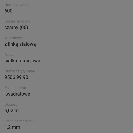
Numer artykułu
600
Dostępne kolory
czarny (06)
W zestawie
z linką stalową
Rodzaj
siatka turniejowa
Numer taryfy celnej
9506 99 90
Kształt oczka
kwadratowe
Długość
6,02 m
Średnica materiału
1,2 mm